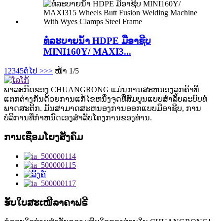
ທໍ່ລະບາຍນໍ້າ HDPE ມືອາຊີບ
MINI160Y/ MAXI3...
1
2
3
4
5
ຕໍ່ໄປ >
>>
ໜ້າ 1/5
ພາລະກິດຂອງ CHUANGRONG ແມ່ນການສະຫນອງລູກຄ້າທີ່
ແຕກຕ່າງກັນດ້ວຍການແກ້ໄຂຫນຶ່ງຈຸດທີ່ສົມບູນແບບສໍາລັບລະບົບທໍ່
ພາດສະຕິກ. ມັນສາມາດສະຫນອງການອອກແບບມືອາຊີບ, ການ
ບໍລິການທີ່ກໍາຫນົດເອງສໍາລັບໂຄງການຂອງທ່ານ.
ການເຊື່ອມໂຍງສັງຄົມ
ຮັບໃບສະເໜີລາຄາຟຣີ