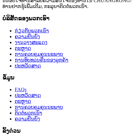
ຂໍ​ຂອບ​ໃຈ​ທ່ານ​ສໍາ​ລັບ​ຄວາມ​ສົນ​ໃຈ​ຂອງ​ທ່ານ​ໃນ CHUANGRONG​!
ທ່ານຢາກຮູ້ເພີ່ມເຕີມ, ກະລຸນາຕິດຕໍ່ພວກເຮົາ.
ບໍລິສັດຂອງພວກເຮົາ
ກ່ຽວກັບພວກເຮົາ
ຄວາມຍືນຍົງ
ງານວາງສະແດງ
ຕະຫຼາດ
ການຄວບຄຸມຄຸນນະພາບ
ການທົບທວນຄືນຂອງລູກຄ້າ
ປະຫວັດສາດ
ຂໍ້ມູນ
FAQs
ປະຫວັດສາດ
ຕະຫຼາດ
ການຄວບຄຸມຄຸນນະພາບ
ຕິດຕໍ່ພວກເຮົາ
ຄວາມຍືນຍົງ
ລິ້ງດ່ວນ