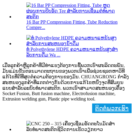
16 Bar PP Compression Fitting, Tube Reduction
Compre...
ທໍ່ Polyethylene HDPE ຄວາມຫນາແຫນ້ນສູງສໍາ
ລັບການດື່ມ Wa ...
ເມື່ອລູກຄ້າຫຼືລູກຄ້າທີ່ມີທ່າແຮງຕ້ອງການຊື້ພວກເຮົາຜະລິດຕະພັນ,
ມັນແມ່ນຂັ້ນຕອນມາດຕະຖານຂອງພວກເຮົາເພື່ອຊ່ວຍຊອກຫາວິທີ
ແກ້ໄຂທີ່ດີທີ່ສຸດຕໍ່ຄວາມຕ້ອງການຂອງມັນ. CHUANGRONG ກໍາລັງ
ສະຫນອງລູກຄ້າທີ່ແຕກຕ່າງກັນດ້ວຍການແກ້ໄຂຫນຶ່ງຈຸດທີ່ສົມບູນ
ແບບສໍາລັບລະບົບທໍ່ພາດສະຕິກ. ພວກເຮົາສາມາດສະຫນອງເຄື່ອງ
Socket Fusion, Butt fusion machine, Electrofusion machine,
Extrusion welding gun, Plastic pipe welding tool.
ຕິດຕໍ່ພວກເຮົາ