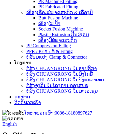
PE Machined Fitting
PE Fabricated Fitting
ເຄື່ອງເຊື່ອມທໍ່ພາດສະຕິກ & ເຄື່ອງມື
Butt Fusion Machine
ເຄື່ອງໄຟຟ້າ
Socket Fusion Machine
Plastic Extrusion ປືນເຊື່ອມ
ເຄື່ອງມືທໍ່ພາດສະຕິກ
PP Compression Fitting
PPR / PEX / ທໍ່ & Fitting
ທໍ່ສ້ອມແປງ Clamp & Connector
ໂຄງການ
ທໍ່ສົ່ງ CHUANGRONG ໃນອາຟຣິກາ
ທໍ່ສົ່ງ CHUANGRONG ໃນມົງໂກລີ
ທໍ່ສົ່ງ CHUANGRONG ໃນບັງກະລາເທດ
ທໍ່​ສົ່ງ​ຈຸ​ງ​ລິນ​ໃນ​ໂຄງ​ການ​ຂອງ​ສ​ປ​ຊ
ທໍ່ສົ່ງ CHUANGRONG ໃນມາເລເຊຍ
ຕະຫຼາດ
ຕິດຕໍ່ພວກເຮົາ
ໂທຫາພວກເຮົາ:
0086-18180897627
English