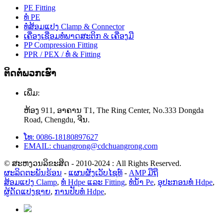
PE Fitting
ທໍ່ PE
ທໍ່ສ້ອມແປງ Clamp & Connector
ເຄື່ອງເຊື່ອມທໍ່ພາດສະຕິກ & ເຄື່ອງມື
PP Compression Fitting
PPR / PEX / ທໍ່ & Fitting
ຕິດຕໍ່ພວກເຮົາ
ເພີ່ມ:
ຫ້ອງ 911, ອາຄານ T1, The Ring Center, No.333 Dongda
Road, Chengdu, ຈີນ.
ໂທ: 0086-18180897627
EMAIL: chuangrong@cdchuangrong.com
© ສະຫງວນລິຂະສິດ - 2010-2024 : All Rights Reserved.
ຜະລິດຕະພັນຮ້ອນ
-
ແຜນຜັງເວັບໄຊທ໌
-
AMP ມືຖື
ສ້ອມແປງ Clamp
,
ທໍ່ Hdpe ແລະ Fitting
,
ທໍ່ນ້ຳ Pe
,
ອຸປະກອນທໍ່ Hdpe
,
ຜູ້ດັດແປງຊາຍ
,
ການປັບທໍ່ Hdpe
,