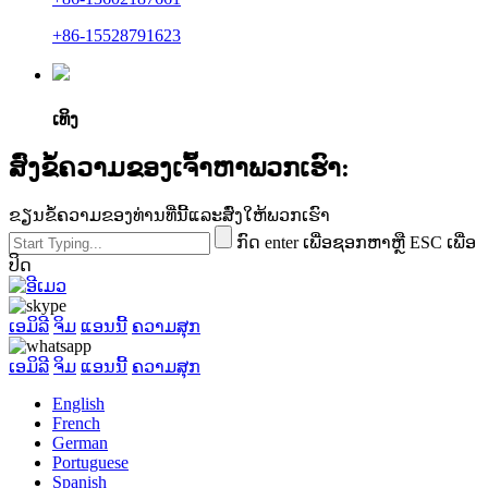
+86-15528791623
ເທິງ
ສົ່ງຂໍ້ຄວາມຂອງເຈົ້າຫາພວກເຮົາ:
ຂຽນຂໍ້ຄວາມຂອງທ່ານທີ່ນີ້ແລະສົ່ງໃຫ້ພວກເຮົາ
ກົດ enter ເພື່ອຊອກຫາຫຼື ESC ເພື່ອ
ປິດ
ເອມິລີ
ຈິມ
ແອນນີ້
ຄວາມສຸກ
ເອມິລີ
ຈິມ
ແອນນີ້
ຄວາມສຸກ
English
French
German
Portuguese
Spanish