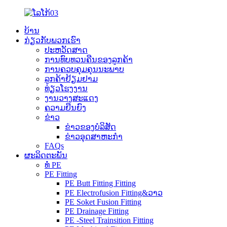
ບ້ານ
ກ່ຽວກັບພວກເຮົາ
ປະຫວັດສາດ
ການທົບທວນຄືນຂອງລູກຄ້າ
ການຄວບຄຸມຄຸນນະພາບ
ລູກຄ້າຢ້ຽມຢາມ
ທ່ຽວໂຮງງານ
ງານວາງສະແດງ
ຄວາມຍືນຍົງ
ຂ່າວ
ຂ່າວຂອງບໍລິສັດ
ຂ່າວອຸດສາຫະກໍາ
FAQs
ຜະລິດຕະພັນ
ທໍ່ PE
PE Fitting
PE Butt Fitting Fitting
PE Electrofusion Fitting&ວາວ
PE Soket Fusion Fitting
PE Drainage Fitting
PE -Steel Trainsition Fitting