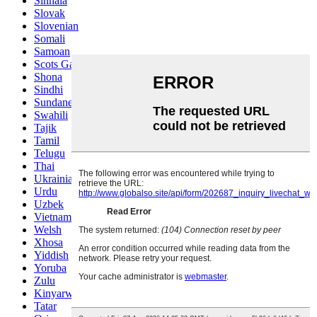
Sinhala
Slovak
Slovenian
Somali
Samoan
Scots Gaelic
Shona
Sindhi
Sundanese
Swahili
Tajik
Tamil
Telugu
Thai
Ukrainian
Urdu
Uzbek
Vietnamese
Welsh
Xhosa
Yiddish
Yoruba
Zulu
Kinyarwanda
Tatar