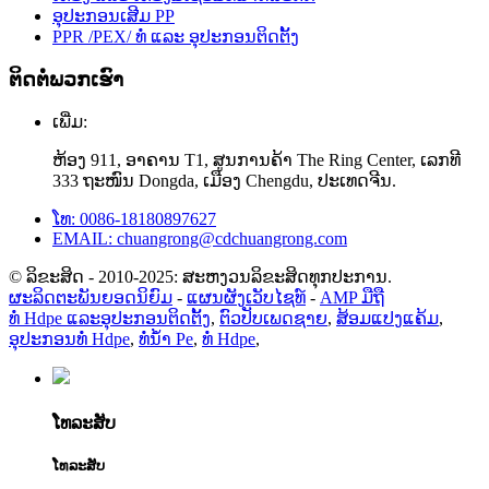
ອຸປະກອນເສີມ PP
PPR /PEX/ ທໍ່ ແລະ ອຸປະກອນຕິດຕັ້ງ
ຕິດຕໍ່ພວກເຮົາ
ເພີ່ມ:
ຫ້ອງ 911, ອາຄານ T1, ສູນການຄ້າ The Ring Center, ເລກທີ
333 ຖະໜົນ Dongda, ເມືອງ Chengdu, ປະເທດຈີນ.
ໂທ: 0086-18180897627
EMAIL: chuangrong@cdchuangrong.com
© ລິຂະສິດ - 2010-2025: ສະຫງວນລິຂະສິດທຸກປະການ.
ຜະລິດຕະພັນຍອດນິຍົມ
-
ແຜນຜັງເວັບໄຊທ໌
-
AMP ມືຖື
ທໍ່ Hdpe ແລະອຸປະກອນຕິດຕັ້ງ
,
ຕົວປັບເພດຊາຍ
,
ສ້ອມແປງແຄ້ມ
,
ອຸປະກອນທໍ່ Hdpe
,
ທໍ່ນໍ້າ Pe
,
ທໍ່ Hdpe
,
ໂທລະສັບ
ໂທລະສັບ