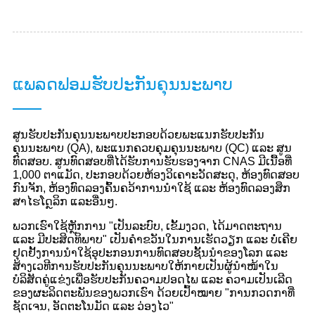
ແພລດຟອມຮັບປະກັນຄຸນນະພາບ
ສູນຮັບປະກັນຄຸນນະພາບປະກອບດ້ວຍພະແນກຮັບປະກັນ
ຄຸນນະພາບ (QA), ພະແນກຄວບຄຸມຄຸນນະພາບ (QC) ແລະ ສູນ
ທົດສອບ. ສູນທົດສອບທີ່ໄດ້ຮັບການຮັບຮອງຈາກ CNAS ມີເນື້ອທີ່
1,000 ຕາແມັດ, ປະກອບດ້ວຍຫ້ອງວິເຄາະວັດສະດຸ, ຫ້ອງທົດສອບ
ກົນຈັກ, ຫ້ອງທົດລອງຄົ້ນຄວ້າການນຳໃຊ້ ແລະ ຫ້ອງທົດລອງສຶກ
ສາໄຮໂດຼລິກ ແລະອື່ນໆ.
ພວກເຮົາໃຊ້ຫຼັກການ "ເປັນລະບົບ, ເຂັ້ມງວດ, ໄດ້ມາດຕະຖານ
ແລະ ມີປະສິດທິພາບ" ເປັນຄຳຂວັນໃນການເຮັດວຽກ ແລະ ບໍ່ເຄີຍ
ຢຸດຢັ້ງການນຳໃຊ້ອຸປະກອນການທົດສອບຊັ້ນນຳຂອງໂລກ ແລະ
ສ້າງເວທີການຮັບປະກັນຄຸນນະພາບໃຫ້ກາຍເປັນຜູ້ນຳໜ້າໃນ
ບໍລິສັດຄູ່ແຂ່ງເພື່ອຮັບປະກັນຄວາມປອດໄພ ແລະ ຄວາມເປັນເລີດ
ຂອງຜະລິດຕະພັນຂອງພວກເຮົາ ດ້ວຍເປົ້າໝາຍ "ການກວດກາທີ່
ຊັດເຈນ, ອັດຕະໂນມັດ ແລະ ວ່ອງໄວ"