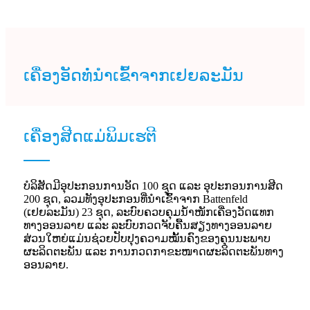
ເຄື່ອງອັດທໍ່ນຳເຂົ້າຈາກເຢຍລະມັນ
ເຄື່ອງສີດແມ່ພິມເຮຕີ
ບໍລິສັດມີອຸປະກອນການອັດ 100 ຊຸດ ແລະ ອຸປະກອນການສີດ
200 ຊຸດ, ລວມທັງອຸປະກອນທີ່ນຳເຂົ້າຈາກ Battenfeld
(ເຢຍລະມັນ) 23 ຊຸດ, ລະບົບຄວບຄຸມນ້ຳໜັກເຄື່ອງວັດແທກ
ທາງອອນລາຍ ແລະ ລະບົບກວດຈັບຄື້ນສຽງທາງອອນລາຍ
ສ່ວນໃຫຍ່ແມ່ນຊ່ວຍປັບປຸງຄວາມໝັ້ນຄົງຂອງຄຸນນະພາບ
ຜະລິດຕະພັນ ແລະ ການກວດກາຂະໜາດຜະລິດຕະພັນທາງ
ອອນລາຍ.