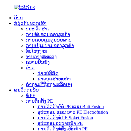
ບ້ານ
ກ່ຽວກັບພວກເຮົາ
ປະຫວັດສາດ
ການທົບທວນຂອງລູກຄ້າ
ການຄວບຄຸມຄຸນນະພາບ
ການຢ້ຽມຢາມຂອງລູກຄ້າ
ທົວໂຮງງານ
ງານວາງສະແດງ
ຄວາມຍືນຍົງ
ຂ່າວ
ຂ່າວບໍລິສັດ
ຂ່າວອຸດສາຫະກຳ
ຄຳຖາມທີ່ຖືກຖາມເລື້ອຍໆ
ຜະລິດຕະພັນ
ທໍ່ PE
ການຕິດຕັ້ງ PE
ການຕິດຕັ້ງຂໍ້ຕໍ່ PE ແບບ Butt Fusion
ອຸປະກອນ ແລະ ວາວ PE Electrofusion
ການຕິດຕັ້ງທໍ່ PE Soket Fusion
ອຸປະກອນລະບາຍນ້ຳ PE
ການຕິດຕັ້ງທໍ່ສົ່ງເຫຼັກກ້າ PE