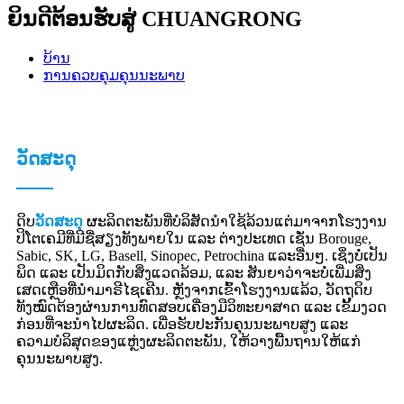
ຍິນດີຕ້ອນຮັບສູ່ CHUANGRONG
ບ້ານ
ການຄວບຄຸມຄຸນນະພາບ
ວັດສະດຸ
ດິບ
ວັດສະດຸ
ຜະລິດຕະພັນທີ່ບໍລິສັດນຳໃຊ້ລ້ວນແຕ່ມາຈາກໂຮງງານ
ປິໂຕເຄມີທີ່ມີຊື່ສຽງທັງພາຍໃນ ແລະ ຕ່າງປະເທດ ເຊັ່ນ Borouge,
Sabic, SK, LG, Basell, Sinopec, Petrochina ແລະອື່ນໆ. ເຊິ່ງບໍ່ເປັນ
ພິດ ແລະ ເປັນມິດກັບສິ່ງແວດລ້ອມ, ແລະ ສັນຍາວ່າຈະບໍ່ເພີ່ມສິ່ງ
ເສດເຫຼືອທີ່ນຳມາຣີໄຊເຄີນ. ຫຼັງຈາກເຂົ້າໂຮງງານແລ້ວ, ວັດຖຸດິບ
ທັງໝົດຕ້ອງຜ່ານການທົດສອບເຄື່ອງມືວິທະຍາສາດ ແລະ ເຂັ້ມງວດ
ກ່ອນທີ່ຈະນຳໄປຜະລິດ. ເພື່ອຮັບປະກັນຄຸນນະພາບສູງ ແລະ
ຄວາມບໍລິສຸດຂອງແຫຼ່ງຜະລິດຕະພັນ, ໃຫ້ວາງພື້ນຖານໃຫ້ແກ່
ຄຸນນະພາບສູງ.