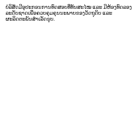
ບໍລິສັດມີອຸປະກອນການທົດສອບທີ່ທັນສະໄໝ ແລະ ມີຫ້ອງທົດລອງ
ລະດັບຊາດເພື່ອຄວບຄຸມຄຸນນະພາບຂອງວັດຖຸດິບ ແລະ
ຜະລິດຕະພັນສຳເລັດຮູບ.