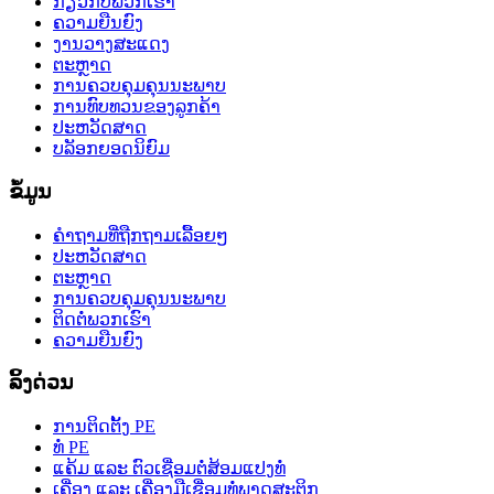
ກ່ຽວກັບພວກເຮົາ
ຄວາມຍືນຍົງ
ງານວາງສະແດງ
ຕະຫຼາດ
ການຄວບຄຸມຄຸນນະພາບ
ການທົບທວນຂອງລູກຄ້າ
ປະຫວັດສາດ
ບລັອກຍອດນິຍົມ
ຂໍ້ມູນ
ຄຳຖາມທີ່ຖືກຖາມເລື້ອຍໆ
ປະຫວັດສາດ
ຕະຫຼາດ
ການຄວບຄຸມຄຸນນະພາບ
ຕິດຕໍ່ພວກເຮົາ
ຄວາມຍືນຍົງ
ລິ້ງດ່ວນ
ການຕິດຕັ້ງ PE
ທໍ່ PE
ແຄ້ມ ແລະ ຕົວເຊື່ອມຕໍ່ສ້ອມແປງທໍ່
ເຄື່ອງ ແລະ ເຄື່ອງມືເຊື່ອມທໍ່ພາດສະຕິກ