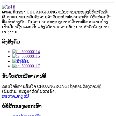
ພາລະກິດຂອງ CHUANGRONG ແມ່ນການສະໜອງວິທີແກ້ໄຂທີ່
ສົມບູນແບບແບບຄົບວົງຈອນສຳລັບລະບົບທໍ່ພາດສະຕິກໃຫ້ແກ່ລູກຄ້າ
ທີ່ແຕກຕ່າງກັນ. ມັນສາມາດສະໜອງການບໍລິການທີ່ອອກແບບຢ່າງ
ເປັນມືອາຊີບ ແລະ ປັບແຕ່ງໄດ້ຕາມຄວາມຕ້ອງການສຳລັບໂຄງການ
ຂອງທ່ານ.
ລິ້ງສັງຄົມ
ຮັບໃບສະເໜີລາຄາຟຣີ
ຂອບໃຈທີ່ທ່ານສົນໃຈ CHUANGRONG! ຖ້າທ່ານຕ້ອງການຮູ້
ເພີ່ມເຕີມ, ກະລຸນາຕິດຕໍ່ພວກເຮົາ.
ສອບຖາມດຽວນີ້
ບໍລິສັດຂອງພວກເຮົາ