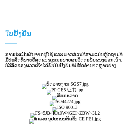
ໃບຢັ້ງຢືນ
ການປະເມີນຜົນຈາກຜູ້ໃຊ້ ແລະ ພາກສ່ວນທີສາມແມ່ນຫຼັກຖານທີ່
ມີປະສິດທິພາບທີ່ສຸດຂອງຄຸນນະພາບຜະລິດຕະພັນຂອງພວກເຮົາ.
ບໍລິສັດຂອງພວກເຮົາໄດ້ຮັບໃບຢັ້ງຢືນທີ່ມີສິດອຳນາດຫຼາຍຢ່າງ.