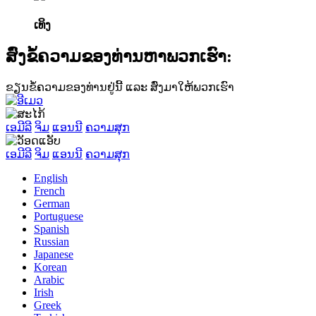
ເທິງ
ສົ່ງຂໍ້ຄວາມຂອງທ່ານຫາພວກເຮົາ:
ຂຽນຂໍ້ຄວາມຂອງທ່ານຢູ່ນີ້ ແລະ ສົ່ງມາໃຫ້ພວກເຮົາ
ເອມີລີ
ຈິມ
ແອນນີ
ຄວາມສຸກ
ເອມີລີ
ຈິມ
ແອນນີ
ຄວາມສຸກ
English
French
German
Portuguese
Spanish
Russian
Japanese
Korean
Arabic
Irish
Greek