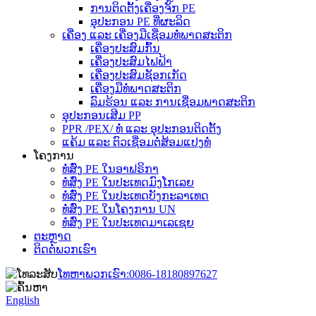
ການຕິດຕັ້ງເຄື່ອງຈັກ PE
ອຸປະກອນ PE ທີ່ຜະລິດ
ເຄື່ອງ ແລະ ເຄື່ອງມືເຊື່ອມທໍ່ພາດສະຕິກ
ເຄື່ອງປະສົມກົ້ນ
ເຄື່ອງປະສົມໄຟຟ້າ
ເຄື່ອງປະສົມຊັອກເກັດ
ເຄື່ອງມືທໍ່ພາດສະຕິກ
ລົມຮ້ອນ ແລະ ການເຊື່ອມພາດສະຕິກ
ອຸປະກອນເສີມ PP
PPR /PEX/ ທໍ່ ແລະ ອຸປະກອນຕິດຕັ້ງ
ແຄ້ມ ແລະ ຕົວເຊື່ອມຕໍ່ສ້ອມແປງທໍ່
ໂຄງການ
ທໍ່ສົ່ງ PE ໃນອາຟຣິກາ
ທໍ່ສົ່ງ PE ໃນປະເທດມົງໂກເລຍ
ທໍ່ສົ່ງ PE ໃນປະເທດບັງກະລາເທດ
ທໍ່ສົ່ງ PE ໃນໂຄງການ UN
ທໍ່ສົ່ງ PE ໃນປະເທດມາເລເຊຍ
ຕະຫຼາດ
ຕິດຕໍ່ພວກເຮົາ
ໂທຫາພວກເຮົາ:
0086-18180897627
English