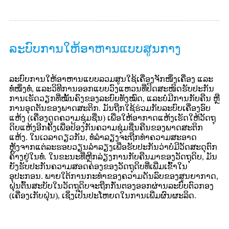
ລະບົບການໃຫ້ອາຫານແບບສູນກາງ
ລະບົບການໃຫ້ອາຫານແບບລວມສູນໃຊ້ເຄື່ອງຈັກໜຶ່ງເຄື່ອງ ແລະ
ທໍ່ໜຶ່ງທໍ່, ແລະວິທີການອອກແບບວົງແຫວນທີ່ປິດສະໜິດຮັບປະກັນ
ການເຮັດວຽກທີ່ໝັ້ນຄົງຂອງລະບົບທັງໝົດ, ແລະບໍ່ມີການກັບຄືນ ຫຼື
ການອຸດຕັນຂອງພາດສະຕິກ. ມັນຖືກໃຊ້ຮ່ວມກັບລະບົບເຄື່ອງອົບ
ແຫ້ງ (ເຄື່ອງດູດຄວາມຊຸ່ມຊື່ນ) ເພື່ອໃຫ້ອາກາດແຫ້ງເຮັດໃຫ້ວັດຖຸ
ດິບແຫ້ງອີກຄັ້ງເພື່ອປ້ອງກັນຄວາມຊຸ່ມຊື່ນຄືນຂອງພາດສະຕິກ
ແຫ້ງ. ໃນເວລາດຽວກັນ, ທໍ່ລຳລຽງຈະຖືກທຳຄວາມສະອາດ
ຫຼັງຈາກແຕ່ລະຮອບວຽນລຳລຽງເພື່ອຮັບປະກັນວ່າບໍ່ມີວັດສະດຸຕົກ
ຄ້າງຢູ່ໃນທໍ່. ໃນຂະນະທີ່ຫຼີກລ່ຽງການກັບຄືນມາຂອງວັດຖຸດິບ, ມັນ
ຍັງຮັບປະກັນຄວາມສອດຄ່ອງຂອງວັດຖຸດິບທີ່ເພີ່ມເຂົ້າໃນ
ອຸປະກອນ. ພາຍໃຕ້ການກະທຳຂອງຄວາມດັນລົບຂອງສູນຍາກາດ,
ຝຸ່ນຕົ້ນສະບັບໃນວັດຖຸດິບຈະຖືກກັ່ນຕອງອອກຜ່ານລະບົບຕົວກອງ
(ເຄື່ອງເກັບຝຸ່ນ), ເຊິ່ງເປັນປະໂຫຍດໃນການເພີ່ມຜົນຜະລິດ.