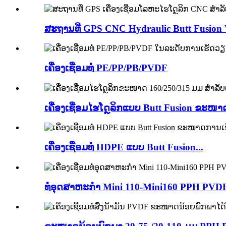
ສະຖານທີ່ GPS CNC Hydraulic Butt Fusion W
ເຄື່ອງເຊື່ອມທໍ່ PE/PP/PB/PVDF
ເຄື່ອງເຊື່ອມໄຮໂດຼລິກແບບ Butt Fusion ຂະໜາດ
ເຄື່ອງເຊື່ອມທໍ່ HDPE ແບບ Butt Fusion...
ທໍ່ອຸດສາຫະກໍາ Mini 110-Mini160 PPH PVDF