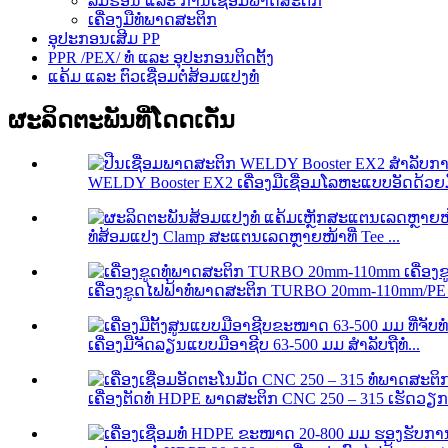
ລົມຮ້ອນ ແລະ ການເຊື່ອມພາດສະຕິກ
ເຄື່ອງມືທໍ່ພາດສະຕິກ
ອຸປະກອນເສີມ PP
PPR /PEX/ ທໍ່ ແລະ ອຸປະກອນຕິດຕັ້ງ
ແຄ້ມ ແລະ ຕົວເຊື່ອມຕໍ່ສ້ອມແປງທໍ່
ຜະລິດຕະພັນທີ່ໂດດເດັ່ນ
WELDY Booster EX2 ເຄື່ອງມືເຊື່ອມໂລຫະແບບອັດດ້ວຍມື
ທໍ່ສ້ອມແປງ Clamp ສະແຕນເລດຫຼາຍໜ້າທີ່ Tee ...
ເຄື່ອງຂູດໄຟຟ້າທໍ່ພາດສະຕິກ TURBO 20mm-110mm/PE E
ເຄື່ອງມືຈັດລຽນແບບມືອາຊີບ 63-500 ມມ ສຳລັບຖືທໍ່...
ເຄື່ອງຕັດທໍ່ HDPE ພາດສະຕິກ CNC 250 – 315 ເຮັດວຽກໄ