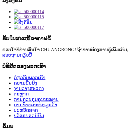
ລິ້ງສັງຄົມ
ຮັບໃບສະເໜີລາຄາຟຣີ
ຂອບໃຈທີ່ທ່ານສົນໃຈ CHUANGRONG! ຖ້າທ່ານຕ້ອງການຮູ້ເພີ່ມເຕີມ, 
ສອບຖາມດຽວນີ້
ບໍລິສັດຂອງພວກເຮົາ
ກ່ຽວກັບພວກເຮົາ
ຄວາມຍືນຍົງ
ງານວາງສະແດງ
ຕະຫຼາດ
ການຄວບຄຸມຄຸນນະພາບ
ການທົບທວນຂອງລູກຄ້າ
ປະຫວັດສາດ
ບລັອກຍອດນິຍົມ
ຂໍ້ມູນ