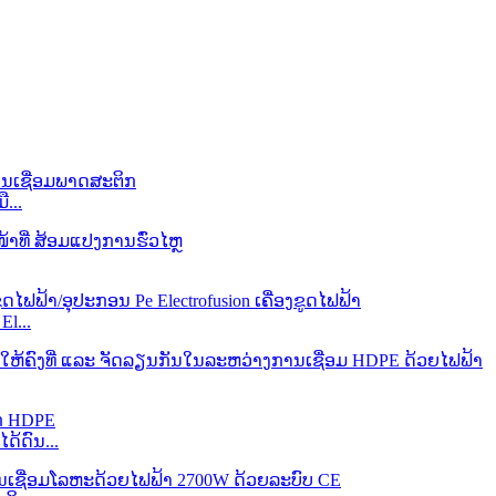
...
l...
ດ້ດົນ...