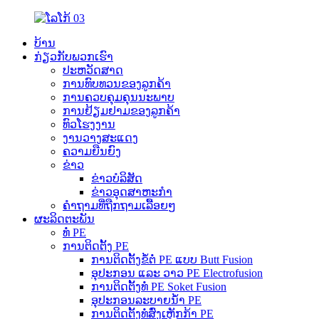
ບ້ານ
ກ່ຽວກັບພວກເຮົາ
ປະຫວັດສາດ
ການທົບທວນຂອງລູກຄ້າ
ການຄວບຄຸມຄຸນນະພາບ
ການຢ້ຽມຢາມຂອງລູກຄ້າ
ທົວໂຮງງານ
ງານວາງສະແດງ
ຄວາມຍືນຍົງ
ຂ່າວ
ຂ່າວບໍລິສັດ
ຂ່າວອຸດສາຫະກຳ
ຄຳຖາມທີ່ຖືກຖາມເລື້ອຍໆ
ຜະລິດຕະພັນ
ທໍ່ PE
ການຕິດຕັ້ງ PE
ການຕິດຕັ້ງຂໍ້ຕໍ່ PE ແບບ Butt Fusion
ອຸປະກອນ ແລະ ວາວ PE Electrofusion
ການຕິດຕັ້ງທໍ່ PE Soket Fusion
ອຸປະກອນລະບາຍນ້ຳ PE
ການຕິດຕັ້ງທໍ່ສົ່ງເຫຼັກກ້າ PE