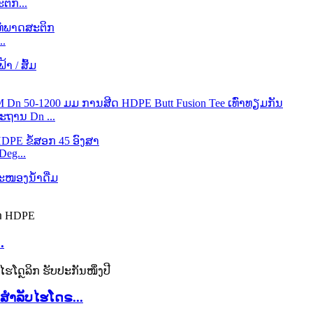
ຕິກ...
..
ະຖານ Dn ...
eg...
.
ສຳລັບໄຮໂດຣ...