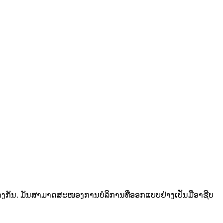
ງກັນ. ມັນສາມາດສະໜອງການບໍລິການທີ່ອອກແບບຢ່າງເປັນມືອາຊີບ