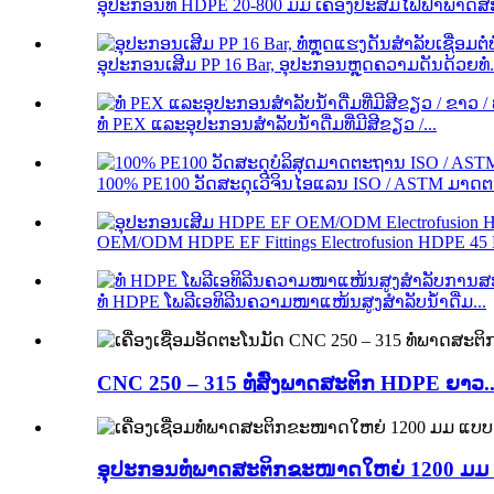
ອຸປະກອນທໍ່ HDPE 20-800 ມມ ເຄື່ອງປະສົມໄຟຟ້າພາດສະ
ອຸປະກອນເສີມ PP 16 Bar, ອຸປະກອນຫຼຸດຄວາມດັນດ້ວຍທໍ່.
ທໍ່ PEX ແລະອຸປະກອນສຳລັບນ້ຳດື່ມທີ່ມີສີຂຽວ /...
100% PE100 ວັດສະດຸເວີຈິນໄອແລນ ISO / ASTM ມາດຕ
OEM/ODM HDPE EF Fittings Electrofusion HDPE 45 D
ທໍ່ HDPE ໂພລີເອທິລີນຄວາມໜາແໜ້ນສູງສຳລັບນ້ຳດື່ມ...
CNC 250 – 315 ທໍ່ສົ່ງພາດສະຕິກ HDPE ຍາວ..
ອຸປະກອນທໍ່ພາດສະຕິກຂະໜາດໃຫຍ່ 1200 ມມ 