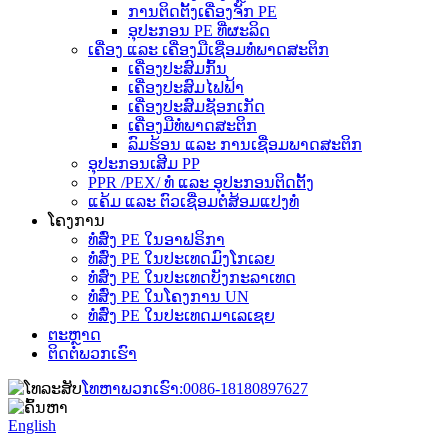
ການຕິດຕັ້ງເຄື່ອງຈັກ PE
ອຸປະກອນ PE ທີ່ຜະລິດ
ເຄື່ອງ ແລະ ເຄື່ອງມືເຊື່ອມທໍ່ພາດສະຕິກ
ເຄື່ອງປະສົມກົ້ນ
ເຄື່ອງປະສົມໄຟຟ້າ
ເຄື່ອງປະສົມຊັອກເກັດ
ເຄື່ອງມືທໍ່ພາດສະຕິກ
ລົມຮ້ອນ ແລະ ການເຊື່ອມພາດສະຕິກ
ອຸປະກອນເສີມ PP
PPR /PEX/ ທໍ່ ແລະ ອຸປະກອນຕິດຕັ້ງ
ແຄ້ມ ແລະ ຕົວເຊື່ອມຕໍ່ສ້ອມແປງທໍ່
ໂຄງການ
ທໍ່ສົ່ງ PE ໃນອາຟຣິກາ
ທໍ່ສົ່ງ PE ໃນປະເທດມົງໂກເລຍ
ທໍ່ສົ່ງ PE ໃນປະເທດບັງກະລາເທດ
ທໍ່ສົ່ງ PE ໃນໂຄງການ UN
ທໍ່ສົ່ງ PE ໃນປະເທດມາເລເຊຍ
ຕະຫຼາດ
ຕິດຕໍ່ພວກເຮົາ
ໂທຫາພວກເຮົາ:
0086-18180897627
English