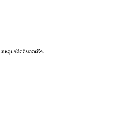
ກະລຸນາຕິດຕໍ່ພວກເຮົາ.