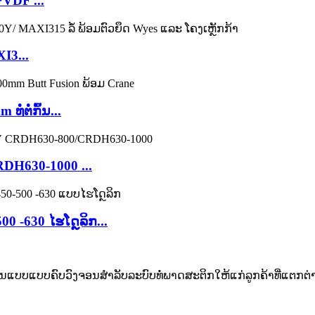
VDF ...
I3...
ຕໍ່ກົ້ນ...
H630-1000 ...
 -630 ໄຮໂດຼລິກ...
ບແບບຄົບວົງຈອນສຳລັບລະບົບທໍ່ພາດສະຕິກໃຫ້ແກ່ລູກຄ້າທີ່ແຕກຕ່າ