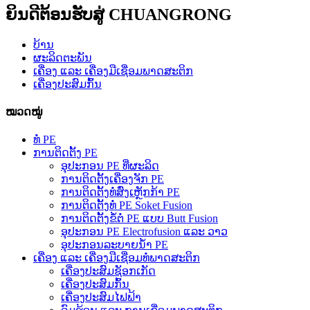
ຍິນດີຕ້ອນຮັບສູ່ CHUANGRONG
ບ້ານ
ຜະລິດຕະພັນ
ເຄື່ອງ ແລະ ເຄື່ອງມືເຊື່ອມພາດສະຕິກ
ເຄື່ອງປະສົມກົ້ນ
ໝວດໝູ່
ທໍ່ PE
ການຕິດຕັ້ງ PE
ອຸປະກອນ PE ທີ່ຜະລິດ
ການຕິດຕັ້ງເຄື່ອງຈັກ PE
ການຕິດຕັ້ງທໍ່ສົ່ງເຫຼັກກ້າ PE
ການຕິດຕັ້ງທໍ່ PE Soket Fusion
ການຕິດຕັ້ງຂໍ້ຕໍ່ PE ແບບ Butt Fusion
ອຸປະກອນ PE Electrofusion ແລະ ວາວ
ອຸປະກອນລະບາຍນ້ຳ PE
ເຄື່ອງ ແລະ ເຄື່ອງມືເຊື່ອມທໍ່ພາດສະຕິກ
ເຄື່ອງປະສົມຊັອກເກັດ
ເຄື່ອງປະສົມກົ້ນ
ເຄື່ອງປະສົມໄຟຟ້າ