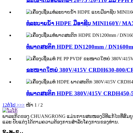
ຂະໜາດນ້ອຍພົກພາ 20-75 /20-110 ມມ PPH P
ທໍ່ລະບາຍນ້ຳ HDPE ມືອາຊີບ MINI160Y/ MAX
ທໍ່ພາດສະຕິກ HDPE DN1200mm / DN1600mm ທໍ່
ຂະໜາດໃຫຍ່ 380V/415V CRDH630-800/CRD
ທໍ່ພາດສະຕິກ HDPE 380V/415V CRDH450-500
1
2
ຕໍ່ໄປ >
>>
ໜ້າ 1 / 2
ພາລະກິດຂອງ CHUANGRONG ແມ່ນການສະໜອງວິທີແກ້ໄຂທີ່ສົມບູນແບ
ແລະ ປັບແຕ່ງໄດ້ຕາມຄວາມຕ້ອງການສຳລັບໂຄງການຂອງທ່ານ.