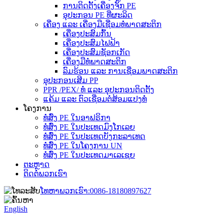
ການຕິດຕັ້ງເຄື່ອງຈັກ PE
ອຸປະກອນ PE ທີ່ຜະລິດ
ເຄື່ອງ ແລະ ເຄື່ອງມືເຊື່ອມທໍ່ພາດສະຕິກ
ເຄື່ອງປະສົມກົ້ນ
ເຄື່ອງປະສົມໄຟຟ້າ
ເຄື່ອງປະສົມຊັອກເກັດ
ເຄື່ອງມືທໍ່ພາດສະຕິກ
ລົມຮ້ອນ ແລະ ການເຊື່ອມພາດສະຕິກ
ອຸປະກອນເສີມ PP
PPR /PEX/ ທໍ່ ແລະ ອຸປະກອນຕິດຕັ້ງ
ແຄ້ມ ແລະ ຕົວເຊື່ອມຕໍ່ສ້ອມແປງທໍ່
ໂຄງການ
ທໍ່ສົ່ງ PE ໃນອາຟຣິກາ
ທໍ່ສົ່ງ PE ໃນປະເທດມົງໂກເລຍ
ທໍ່ສົ່ງ PE ໃນປະເທດບັງກະລາເທດ
ທໍ່ສົ່ງ PE ໃນໂຄງການ UN
ທໍ່ສົ່ງ PE ໃນປະເທດມາເລເຊຍ
ຕະຫຼາດ
ຕິດຕໍ່ພວກເຮົາ
ໂທຫາພວກເຮົາ:
0086-18180897627
English