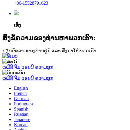
+86-15528791623
ເທິງ
ສົ່ງຂໍ້ຄວາມຂອງທ່ານຫາພວກເຮົາ:
ຂຽນຂໍ້ຄວາມຂອງທ່ານຢູ່ນີ້ ແລະ ສົ່ງມາໃຫ້ພວກເຮົາ
ເອມີລີ
ຈິມ
ແອນນີ
ຄວາມສຸກ
ເອມີລີ
ຈິມ
ແອນນີ
ຄວາມສຸກ
English
French
German
Portuguese
Spanish
Russian
Japanese
Korean
Arabic