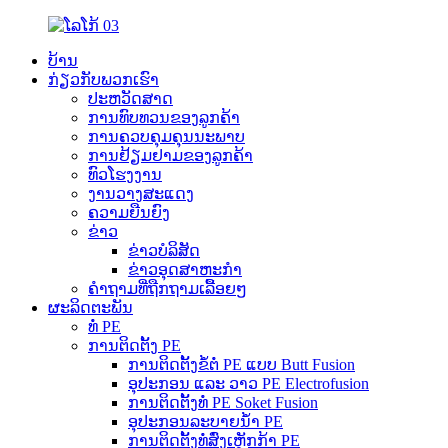
ບ້ານ
ກ່ຽວກັບພວກເຮົາ
ປະຫວັດສາດ
ການທົບທວນຂອງລູກຄ້າ
ການຄວບຄຸມຄຸນນະພາບ
ການຢ້ຽມຢາມຂອງລູກຄ້າ
ທົວໂຮງງານ
ງານວາງສະແດງ
ຄວາມຍືນຍົງ
ຂ່າວ
ຂ່າວບໍລິສັດ
ຂ່າວອຸດສາຫະກຳ
ຄຳຖາມທີ່ຖືກຖາມເລື້ອຍໆ
ຜະລິດຕະພັນ
ທໍ່ PE
ການຕິດຕັ້ງ PE
ການຕິດຕັ້ງຂໍ້ຕໍ່ PE ແບບ Butt Fusion
ອຸປະກອນ ແລະ ວາວ PE Electrofusion
ການຕິດຕັ້ງທໍ່ PE Soket Fusion
ອຸປະກອນລະບາຍນ້ຳ PE
ການຕິດຕັ້ງທໍ່ສົ່ງເຫຼັກກ້າ PE