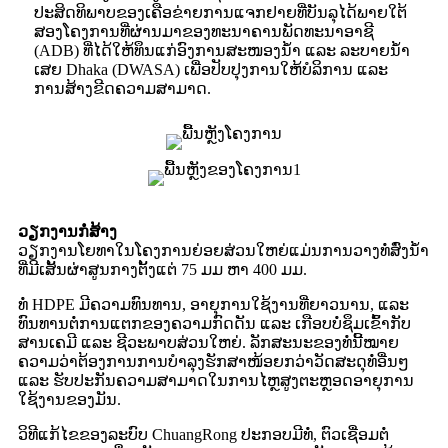
ປະສິດທິພາບຂອງເຄືອຂ່າຍການແຈກຢາຍທີ່ບັນລຸໄດ້ພາຍໃຕ້
ສອງໂຄງການທີ່ຜ່ານມາຂອງທະນາຄານພັດທະນາອາຊີ
(ADB) ທີ່ໄດ້ໃຫ້ທຶນແກ່ອົງການສະໜອງນ້ຳ ແລະ ລະບາຍນ້ຳ
ເສຍ Dhaka (DWASA) ເພື່ອປັບປຸງການໃຫ້ບໍລິການ ແລະ
ການສ້າງຂີດຄວາມສາມາດ.
ວຽກງານກໍ່ສ້າງ
ວຽກງານໂຍທາໃນໂຄງການຍ່ອຍສ່ວນໃຫຍ່ແມ່ນການວາງທໍ່ສົ່ງນ້ຳ
ທີ່ມີເສັ້ນຜ່າສູນກາງຕັ້ງແຕ່ 75 ມມ ຫາ 400 ມມ.
ທໍ່ HDPE ມີຄວາມທົນທານ, ອາຍຸການໃຊ້ງານທີ່ຍາວນານ, ແລະ
ທົນທານຕໍ່ການແຕກຂອງຄວາມກົດດັນ ແລະ ເກືອບບໍ່ຊຶມເຂົ້າກັບ
ສານເຄມີ ແລະ ຊີວະພາບສ່ວນໃຫຍ່. ລັກສະນະຂອງທໍ່ນີ້ໝາຍ
ຄວາມວ່າຕ້ອງການການບຳລຸງຮັກສາໜ້ອຍກວ່າວັດສະດຸທໍ່ອື່ນໆ
ແລະ ຮັບປະກັນຄວາມສາມາດໃນການໄຫຼສູງຕະຫຼອດອາຍຸການ
ໃຊ້ງານຂອງມັນ.
ວິທີແກ້ໄຂຂອງລະບົບ ChuangRong ປະກອບມີທໍ່, ຕົວເຊື່ອມຕໍ່