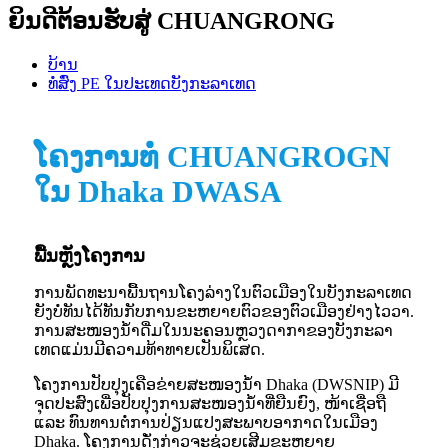
ຍິນດີຕ້ອນຮັບສູ່ CHUANGRONG
ບ້ານ
ທໍ່ສົ່ງ PE ໃນປະເທດບັງກະລາເທດ
ໂຄງການທໍ່ CHUANGROGN
ໃນ Dhaka DWASA
ພື້ນຫຼັງໂຄງການ
ການພັດທະນາພື້ນຖານໂຄງລ່າງໃນຕົວເມືອງໃນບັງກະລາເທດ
ຍັງບໍ່ທັນໄດ້ທັນກັບການຂະຫຍາຍຕົວຂອງຕົວເມືອງຢ່າງໄວວາ.
ການສະໜອງນ້ຳດື່ມໃນນະຄອນຫຼວງດາກາຂອງບັງກະລາ
ເທດແມ່ນມີຄວາມທ້າທາຍເປັນພິເສດ.
ໂຄງການປັບປຸງເຄືອຂ່າຍສະໜອງນ້ຳ Dhaka (DWSNIP) ມີ
ຈຸດປະສົງເພື່ອປັບປຸງການສະໜອງນ້ຳທີ່ຍືນຍົງ, ໜ້າເຊື່ອຖື
ແລະ ທົນທານຕໍ່ການປ່ຽນແປງສະພາບອາກາດໃນເມືອງ
Dhaka. ໂຄງການດັ່ງກ່າວຈະຊ່ວຍເສີມຂະຫຍາຍ