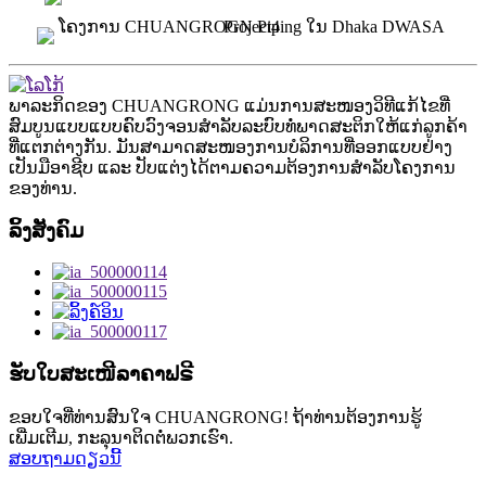
ພາລະກິດຂອງ CHUANGRONG ແມ່ນການສະໜອງວິທີແກ້ໄຂທີ່
ສົມບູນແບບແບບຄົບວົງຈອນສຳລັບລະບົບທໍ່ພາດສະຕິກໃຫ້ແກ່ລູກຄ້າ
ທີ່ແຕກຕ່າງກັນ. ມັນສາມາດສະໜອງການບໍລິການທີ່ອອກແບບຢ່າງ
ເປັນມືອາຊີບ ແລະ ປັບແຕ່ງໄດ້ຕາມຄວາມຕ້ອງການສຳລັບໂຄງການ
ຂອງທ່ານ.
ລິ້ງສັງຄົມ
ຮັບໃບສະເໜີລາຄາຟຣີ
ຂອບໃຈທີ່ທ່ານສົນໃຈ CHUANGRONG! ຖ້າທ່ານຕ້ອງການຮູ້
ເພີ່ມເຕີມ, ກະລຸນາຕິດຕໍ່ພວກເຮົາ.
ສອບຖາມດຽວນີ້