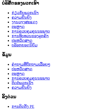
ບໍລິສັດຂອງພວກເຮົາ
ກ່ຽວກັບພວກເຮົາ
ຄວາມຍືນຍົງ
ງານວາງສະແດງ
ຕະຫຼາດ
ການຄວບຄຸມຄຸນນະພາບ
ການທົບທວນຂອງລູກຄ້າ
ປະຫວັດສາດ
ບລັອກຍອດນິຍົມ
ຂໍ້ມູນ
ຄຳຖາມທີ່ຖືກຖາມເລື້ອຍໆ
ປະຫວັດສາດ
ຕະຫຼາດ
ການຄວບຄຸມຄຸນນະພາບ
ຕິດຕໍ່ພວກເຮົາ
ຄວາມຍືນຍົງ
ລິ້ງດ່ວນ
ການຕິດຕັ້ງ PE