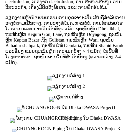
electrofusion, ເຄື່ອງຈັກ electrofusion, ການສະໜັບສະໜູນດ້ານ
ວິສະວະກຳ, ເຄື່ອງມືຕິດຕັ້ງພິເສດ, ແລະ ການຝຶກອົບຮົມ.
ວຽກງານເຫຼົ່ານີ້ຈະປະກອບມີການຂຸດເຈາະເປັນເສັ້ນຊື່ສຳລັບການ
ວາງທໍ່ຕາມເສັ້ນທາງ, ການວາງທໍ່ໃນຄູ, ການຕໍ່ທໍ່, ການທົດສອບໄຮ
ໂດຣເຈນ ແລະ ການຕື່ມດິນທີ່ຂຸດແລ້ວ. ຖະໜົນຫຼັກ Dholaikhal,
ຖະໜົນຫຼັກ Begum Gonj Lane, ຖະໜົນຫຼັກ Doyagong, ຖະໜົນ
ຫຼັກ Kaptan Bazar ເຖິງ Gulistan, ຖະໜົນຫຼັກ Wari, ຖະໜົນ
Bahadur shahpark, ຖະໜົນໃໝ່ Gendaria, ຖະໜົນ Shahid Faruk
ແລະອື່ນໆ ແມ່ນຖະໜົນຫຼັກ (ຄວາມກວ້າງ > 4 ແມັດ) ໃນພື້ນທີ່
ໂຄງການຍ່ອຍ. ຖະໜົນພາຍໃນທີ່ສຳຄັນອື່ນໆ (ຄວາມກວ້າງ 2-4
ແມັດ).