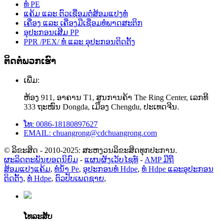
ທໍ່ PE
ແຄ້ມ ແລະ ຕົວເຊື່ອມຕໍ່ສ້ອມແປງທໍ່
ເຄື່ອງ ແລະ ເຄື່ອງມືເຊື່ອມທໍ່ພາດສະຕິກ
ອຸປະກອນເສີມ PP
PPR /PEX/ ທໍ່ ແລະ ອຸປະກອນຕິດຕັ້ງ
ຕິດຕໍ່ພວກເຮົາ
ເພີ່ມ:
ຫ້ອງ 911, ອາຄານ T1, ສູນການຄ້າ The Ring Center, ເລກທີ
333 ຖະໜົນ Dongda, ເມືອງ Chengdu, ປະເທດຈີນ.
ໂທ: 0086-18180897627
EMAIL: chuangrong@cdchuangrong.com
© ລິຂະສິດ - 2010-2025: ສະຫງວນລິຂະສິດທຸກປະການ.
ຜະລິດຕະພັນຍອດນິຍົມ
-
ແຜນຜັງເວັບໄຊທ໌
-
AMP ມືຖື
ສ້ອມແປງແຄ້ມ
,
ທໍ່ນໍ້າ Pe
,
ອຸປະກອນທໍ່ Hdpe
,
ທໍ່ Hdpe ແລະອຸປະກອນ
ຕິດຕັ້ງ
,
ທໍ່ Hdpe
,
ຕົວປັບເພດຊາຍ
,
ໂທລະສັບ