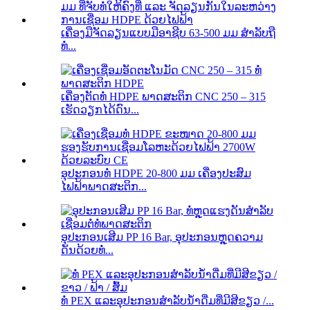
ເຄື່ອງມືຈັດລຽນແບບມືອາຊີບ 63-500 ມມ ສຳລັບຖື
ທໍ່...
ເຄື່ອງຕັດທໍ່ HDPE ພາດສະຕິກ CNC 250 – 315
ເຮັດວຽກໄດ້ດົນ...
ອຸປະກອນທໍ່ HDPE 20-800 ມມ ເຄື່ອງປະສົມ
ໄຟຟ້າພາດສະຕິກ...
ອຸປະກອນເສີມ PP 16 Bar, ອຸປະກອນຫຼຸດຄວາມ
ດັນດ້ວຍທໍ່...
ທໍ່ PEX ແລະອຸປະກອນສຳລັບນ້ຳດື່ມທີ່ມີສີຂຽວ /...