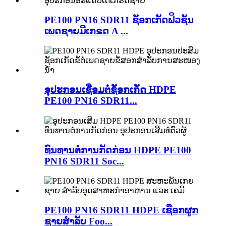
PE100 PN16 SDR11 ຊັອກເກັດຟິວຊັນ
ເພດຊາຍມີເກຣດ A ...
ອຸປະກອນເຊື່ອມຕໍ່ຊັອກເກັດ HDPE
PE100 PN16 SDR11...
ທົນທານຕໍ່ການກັດກ່ອນ HDPE PE100
PN16 SDR11 Soc...
PE100 PN16 SDR11 HDPE ເຊືອກຜູກ
ຊາຍສຳລັບ Foo...