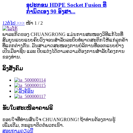
ອຸປະກອນ HDPE Socket Fusion ທີ່
ກຳນົດເອງ 90 ອົງສາ...
1
2
ຕໍ່ໄປ >
>>
ໜ້າ 1 / 2
ພາລະກິດຂອງ CHUANGRONG ແມ່ນການສະໜອງວິທີແກ້ໄຂທີ່
ສົມບູນແບບແບບຄົບວົງຈອນສຳລັບລະບົບທໍ່ພາດສະຕິກໃຫ້ແກ່ລູກຄ້າ
ທີ່ແຕກຕ່າງກັນ. ມັນສາມາດສະໜອງການບໍລິການທີ່ອອກແບບຢ່າງ
ເປັນມືອາຊີບ ແລະ ປັບແຕ່ງໄດ້ຕາມຄວາມຕ້ອງການສຳລັບໂຄງການ
ຂອງທ່ານ.
ລິ້ງສັງຄົມ
ຮັບໃບສະເໜີລາຄາຟຣີ
ຂອບໃຈທີ່ທ່ານສົນໃຈ CHUANGRONG! ຖ້າທ່ານຕ້ອງການຮູ້
ເພີ່ມເຕີມ, ກະລຸນາຕິດຕໍ່ພວກເຮົາ.
ສອບຖາມດຽວນີ້