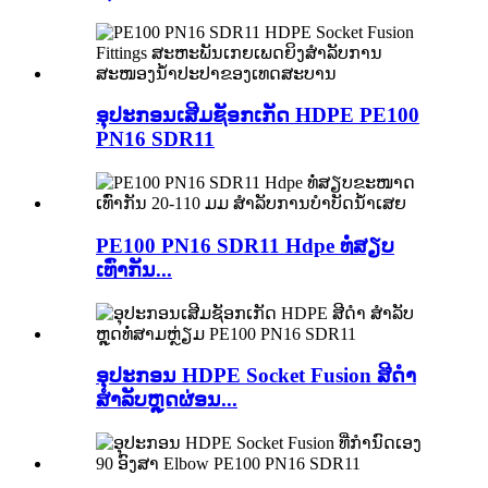
ອຸປະກອນເສີມຊັອກເກັດ HDPE PE100
PN16 SDR11
PE100 PN16 SDR11 Hdpe ທໍ່ສຽບ
ເທົ່າກັນ...
ອຸປະກອນ HDPE Socket Fusion ສີດຳ
ສຳລັບຫຼຸດຜ່ອນ...