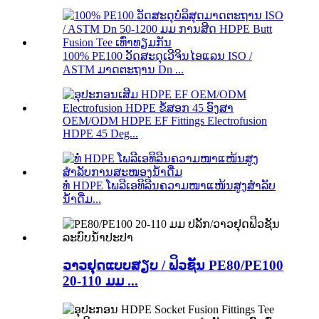
100% PE100 ວັດສະດຸເວີຈິນໄອແລນ ISO /
ASTM ມາດຕະຖານ Dn ...
OEM/ODM HDPE EF Fittings Electrofusion
HDPE 45 Deg...
ທໍ່ HDPE ໂພລີເອທິລີນຄວາມໜາແໜ້ນສູງສຳລັບ
ນ້ຳດື່ມ...
ວາວຢຸດແບບສຽບ / ຟິວຊັນ PE80/PE100
20-110 ມມ ...