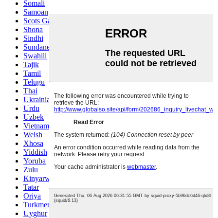
Somali
Samoan
Scots Gaelic
Shona
Sindhi
Sundanese
Swahili
Tajik
Tamil
Telugu
Thai
Ukrainian
Urdu
Uzbek
Vietnamese
Welsh
Xhosa
Yiddish
Yoruba
Zulu
Kinyarwanda
Tatar
Oriya
Turkmen
Uyghur