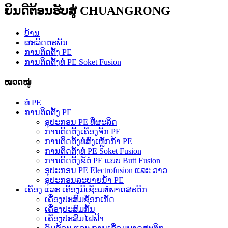
ຍິນດີຕ້ອນຮັບສູ່ CHUANGRONG
ບ້ານ
ຜະລິດຕະພັນ
ການຕິດຕັ້ງ PE
ການຕິດຕັ້ງທໍ່ PE Soket Fusion
ໝວດໝູ່
ທໍ່ PE
ການຕິດຕັ້ງ PE
ອຸປະກອນ PE ທີ່ຜະລິດ
ການຕິດຕັ້ງເຄື່ອງຈັກ PE
ການຕິດຕັ້ງທໍ່ສົ່ງເຫຼັກກ້າ PE
ການຕິດຕັ້ງທໍ່ PE Soket Fusion
ການຕິດຕັ້ງຂໍ້ຕໍ່ PE ແບບ Butt Fusion
ອຸປະກອນ PE Electrofusion ແລະ ວາວ
ອຸປະກອນລະບາຍນ້ຳ PE
ເຄື່ອງ ແລະ ເຄື່ອງມືເຊື່ອມທໍ່ພາດສະຕິກ
ເຄື່ອງປະສົມຊັອກເກັດ
ເຄື່ອງປະສົມກົ້ນ
ເຄື່ອງປະສົມໄຟຟ້າ