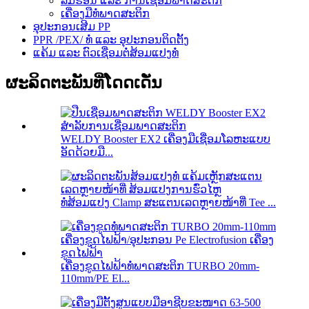
ລົມຮ້ອນ ແລະ ການເຊື່ອມພາດສະຕິກ
ເຄື່ອງມືທໍ່ພາດສະຕິກ
ອຸປະກອນເສີມ PP
PPR /PEX/ ທໍ່ ແລະ ອຸປະກອນຕິດຕັ້ງ
ແຄ້ມ ແລະ ຕົວເຊື່ອມຕໍ່ສ້ອມແປງທໍ່
ຜະລິດຕະພັນທີ່ໂດດເດັ່ນ
WELDY Booster EX2 ເຄື່ອງມືເຊື່ອມໂລຫະແບບ
ອັດດ້ວຍມື...
ທໍ່ສ້ອມແປງ Clamp ສະແຕນເລດຫຼາຍໜ້າທີ່ Tee ...
ເຄື່ອງຂູດໄຟຟ້າທໍ່ພາດສະຕິກ TURBO 20mm-
110mm/PE El...