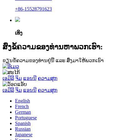
+86-15528791623
ເທິງ
ສົ່ງຂໍ້ຄວາມຂອງທ່ານຫາພວກເຮົາ:
ຂຽນຂໍ້ຄວາມຂອງທ່ານຢູ່ນີ້ ແລະ ສົ່ງມາໃຫ້ພວກເຮົາ
ເອມີລີ
ຈິມ
ແອນນີ
ຄວາມສຸກ
ເອມີລີ
ຈິມ
ແອນນີ
ຄວາມສຸກ
English
French
German
Portuguese
Spanish
Russian
Japanese