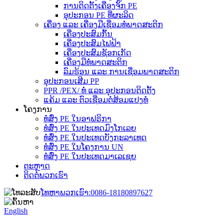
ການຕິດຕັ້ງເຄື່ອງຈັກ PE
ອຸປະກອນ PE ທີ່ຜະລິດ
ເຄື່ອງ ແລະ ເຄື່ອງມືເຊື່ອມທໍ່ພາດສະຕິກ
ເຄື່ອງປະສົມກົ້ນ
ເຄື່ອງປະສົມໄຟຟ້າ
ເຄື່ອງປະສົມຊັອກເກັດ
ເຄື່ອງມືທໍ່ພາດສະຕິກ
ລົມຮ້ອນ ແລະ ການເຊື່ອມພາດສະຕິກ
ອຸປະກອນເສີມ PP
PPR /PEX/ ທໍ່ ແລະ ອຸປະກອນຕິດຕັ້ງ
ແຄ້ມ ແລະ ຕົວເຊື່ອມຕໍ່ສ້ອມແປງທໍ່
ໂຄງການ
ທໍ່ສົ່ງ PE ໃນອາຟຣິກາ
ທໍ່ສົ່ງ PE ໃນປະເທດມົງໂກເລຍ
ທໍ່ສົ່ງ PE ໃນປະເທດບັງກະລາເທດ
ທໍ່ສົ່ງ PE ໃນໂຄງການ UN
ທໍ່ສົ່ງ PE ໃນປະເທດມາເລເຊຍ
ຕະຫຼາດ
ຕິດຕໍ່ພວກເຮົາ
ໂທຫາພວກເຮົາ:
0086-18180897627
English