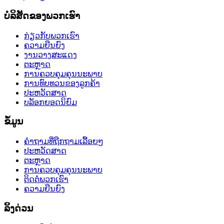
ບໍລິສັດຂອງພວກເຮົາ
ກ່ຽວກັບພວກເຮົາ
ຄວາມຍືນຍົງ
ງານວາງສະແດງ
ຕະຫຼາດ
ການຄວບຄຸມຄຸນນະພາບ
ການທົບທວນຂອງລູກຄ້າ
ປະຫວັດສາດ
ບລັອກຍອດນິຍົມ
ຂໍ້ມູນ
ຄຳຖາມທີ່ຖືກຖາມເລື້ອຍໆ
ປະຫວັດສາດ
ຕະຫຼາດ
ການຄວບຄຸມຄຸນນະພາບ
ຕິດຕໍ່ພວກເຮົາ
ຄວາມຍືນຍົງ
ລິ້ງດ່ວນ