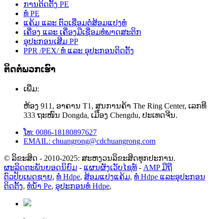
ການຕິດຕັ້ງ PE
ທໍ່ PE
ແຄ້ມ ແລະ ຕົວເຊື່ອມຕໍ່ສ້ອມແປງທໍ່
ເຄື່ອງ ແລະ ເຄື່ອງມືເຊື່ອມທໍ່ພາດສະຕິກ
ອຸປະກອນເສີມ PP
PPR /PEX/ ທໍ່ ແລະ ອຸປະກອນຕິດຕັ້ງ
ຕິດຕໍ່ພວກເຮົາ
ເພີ່ມ:
ຫ້ອງ 911, ອາຄານ T1, ສູນການຄ້າ The Ring Center, ເລກທີ
333 ຖະໜົນ Dongda, ເມືອງ Chengdu, ປະເທດຈີນ.
ໂທ: 0086-18180897627
EMAIL: chuangrong@cdchuangrong.com
© ລິຂະສິດ - 2010-2025: ສະຫງວນລິຂະສິດທຸກປະການ.
ຜະລິດຕະພັນຍອດນິຍົມ
-
ແຜນຜັງເວັບໄຊທ໌
-
AMP ມືຖື
ຕົວປັບເພດຊາຍ
,
ທໍ່ Hdpe
,
ສ້ອມແປງແຄ້ມ
,
ທໍ່ Hdpe ແລະອຸປະກອນ
ຕິດຕັ້ງ
,
ທໍ່ນໍ້າ Pe
,
ອຸປະກອນທໍ່ Hdpe
,