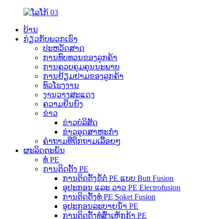
ບ້ານ
ກ່ຽວກັບພວກເຮົາ
ປະຫວັດສາດ
ການທົບທວນຂອງລູກຄ້າ
ການຄວບຄຸມຄຸນນະພາບ
ການຢ້ຽມຢາມຂອງລູກຄ້າ
ທົວໂຮງງານ
ງານວາງສະແດງ
ຄວາມຍືນຍົງ
ຂ່າວ
ຂ່າວບໍລິສັດ
ຂ່າວອຸດສາຫະກຳ
ຄຳຖາມທີ່ຖືກຖາມເລື້ອຍໆ
ຜະລິດຕະພັນ
ທໍ່ PE
ການຕິດຕັ້ງ PE
ການຕິດຕັ້ງຂໍ້ຕໍ່ PE ແບບ Butt Fusion
ອຸປະກອນ ແລະ ວາວ PE Electrofusion
ການຕິດຕັ້ງທໍ່ PE Soket Fusion
ອຸປະກອນລະບາຍນ້ຳ PE
ການຕິດຕັ້ງທໍ່ສົ່ງເຫຼັກກ້າ PE