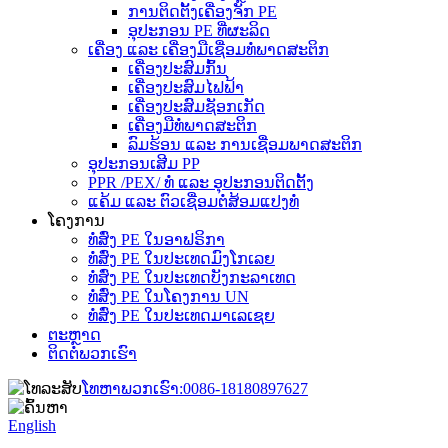
ການຕິດຕັ້ງເຄື່ອງຈັກ PE
ອຸປະກອນ PE ທີ່ຜະລິດ
ເຄື່ອງ ແລະ ເຄື່ອງມືເຊື່ອມທໍ່ພາດສະຕິກ
ເຄື່ອງປະສົມກົ້ນ
ເຄື່ອງປະສົມໄຟຟ້າ
ເຄື່ອງປະສົມຊັອກເກັດ
ເຄື່ອງມືທໍ່ພາດສະຕິກ
ລົມຮ້ອນ ແລະ ການເຊື່ອມພາດສະຕິກ
ອຸປະກອນເສີມ PP
PPR /PEX/ ທໍ່ ແລະ ອຸປະກອນຕິດຕັ້ງ
ແຄ້ມ ແລະ ຕົວເຊື່ອມຕໍ່ສ້ອມແປງທໍ່
ໂຄງການ
ທໍ່ສົ່ງ PE ໃນອາຟຣິກາ
ທໍ່ສົ່ງ PE ໃນປະເທດມົງໂກເລຍ
ທໍ່ສົ່ງ PE ໃນປະເທດບັງກະລາເທດ
ທໍ່ສົ່ງ PE ໃນໂຄງການ UN
ທໍ່ສົ່ງ PE ໃນປະເທດມາເລເຊຍ
ຕະຫຼາດ
ຕິດຕໍ່ພວກເຮົາ
ໂທຫາພວກເຮົາ:
0086-18180897627
English