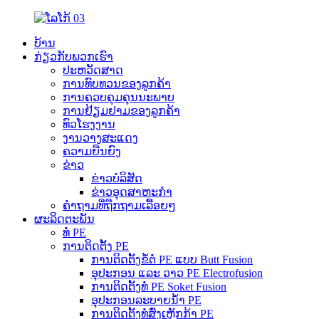
ບ້ານ
ກ່ຽວກັບພວກເຮົາ
ປະຫວັດສາດ
ການທົບທວນຂອງລູກຄ້າ
ການຄວບຄຸມຄຸນນະພາບ
ການຢ້ຽມຢາມຂອງລູກຄ້າ
ທົວໂຮງງານ
ງານວາງສະແດງ
ຄວາມຍືນຍົງ
ຂ່າວ
ຂ່າວບໍລິສັດ
ຂ່າວອຸດສາຫະກຳ
ຄຳຖາມທີ່ຖືກຖາມເລື້ອຍໆ
ຜະລິດຕະພັນ
ທໍ່ PE
ການຕິດຕັ້ງ PE
ການຕິດຕັ້ງຂໍ້ຕໍ່ PE ແບບ Butt Fusion
ອຸປະກອນ ແລະ ວາວ PE Electrofusion
ການຕິດຕັ້ງທໍ່ PE Soket Fusion
ອຸປະກອນລະບາຍນ້ຳ PE
ການຕິດຕັ້ງທໍ່ສົ່ງເຫຼັກກ້າ PE