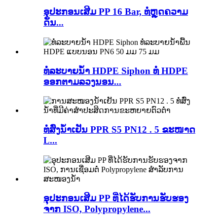
ອຸປະກອນເສີມ PP 16 Bar, ທໍ່ຫຼຸດຄວາມ
ດັນ...
ທໍ່ລະບາຍນ້ຳ HDPE Siphon ທໍ່ HDPE
ອອກຕາມລວງນອນ...
ທໍ່ສົ່ງນ້ຳເຢັນ PPR S5 PN12 . 5 ຂະໜາດ
L...
ອຸປະກອນເສີມ PP ທີ່ໄດ້ຮັບການຮັບຮອງ
ຈາກ ISO, Polypropylene...