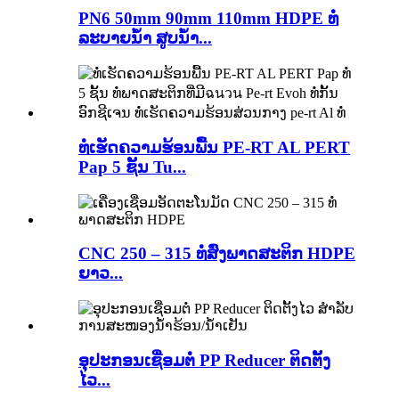
PN6 50mm 90mm 110mm HDPE ທໍ່
ລະບາຍນ້ຳ ສູບນ້ຳ...
ທໍ່ເຮັດຄວາມຮ້ອນພື້ນ PE-RT AL PERT
Pap 5 ຊັ້ນ Tu...
CNC 250 – 315 ທໍ່ສົ່ງພາດສະຕິກ HDPE
ຍາວ...
ອຸປະກອນເຊື່ອມຕໍ່ PP Reducer ຕິດຕັ້ງ
ໄວ...