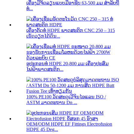
ເຄື່ອງມືຈັດລຽນແບບມືອາຊີບ 63-500 ມມ ສຳລັບຖື
ທໍ່...
ເຄື່ອງຕັດທໍ່ HDPE ພາດສະຕິກ CNC 250 – 315
ເຮັດວຽກໄດ້ດົນ...
ອຸປະກອນທໍ່ HDPE 20-800 ມມ ເຄື່ອງປະສົມ
ໄຟຟ້າພາດສະຕິກ...
100% PE100 ວັດສະດຸເວີຈິນໄອແລນ ISO /
ASTM ມາດຕະຖານ Dn ...
OEM/ODM HDPE EF Fittings Electrofusion
HDPE 45 Deg...