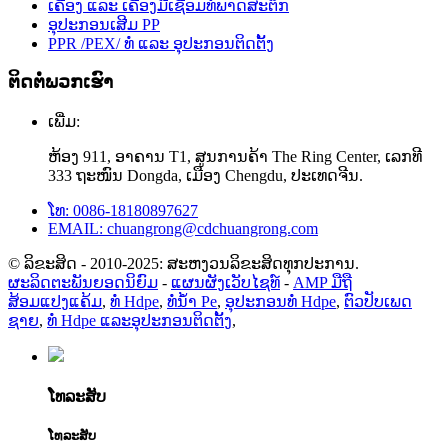
ເຄື່ອງ ແລະ ເຄື່ອງມືເຊື່ອມທໍ່ພາດສະຕິກ
ອຸປະກອນເສີມ PP
PPR /PEX/ ທໍ່ ແລະ ອຸປະກອນຕິດຕັ້ງ
ຕິດຕໍ່ພວກເຮົາ
ເພີ່ມ:
ຫ້ອງ 911, ອາຄານ T1, ສູນການຄ້າ The Ring Center, ເລກທີ
333 ຖະໜົນ Dongda, ເມືອງ Chengdu, ປະເທດຈີນ.
ໂທ: 0086-18180897627
EMAIL: chuangrong@cdchuangrong.com
© ລິຂະສິດ - 2010-2025: ສະຫງວນລິຂະສິດທຸກປະການ.
ຜະລິດຕະພັນຍອດນິຍົມ
-
ແຜນຜັງເວັບໄຊທ໌
-
AMP ມືຖື
ສ້ອມແປງແຄ້ມ
,
ທໍ່ Hdpe
,
ທໍ່ນໍ້າ Pe
,
ອຸປະກອນທໍ່ Hdpe
,
ຕົວປັບເພດ
ຊາຍ
,
ທໍ່ Hdpe ແລະອຸປະກອນຕິດຕັ້ງ
,
ໂທລະສັບ
ໂທລະສັບ