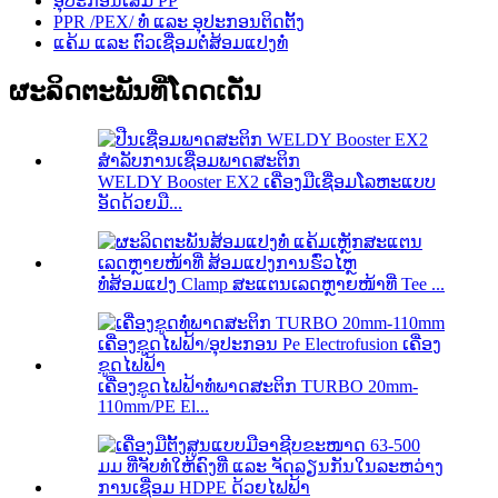
ອຸປະກອນເສີມ PP
PPR /PEX/ ທໍ່ ແລະ ອຸປະກອນຕິດຕັ້ງ
ແຄ້ມ ແລະ ຕົວເຊື່ອມຕໍ່ສ້ອມແປງທໍ່
ຜະລິດຕະພັນທີ່ໂດດເດັ່ນ
WELDY Booster EX2 ເຄື່ອງມືເຊື່ອມໂລຫະແບບ
ອັດດ້ວຍມື...
ທໍ່ສ້ອມແປງ Clamp ສະແຕນເລດຫຼາຍໜ້າທີ່ Tee ...
ເຄື່ອງຂູດໄຟຟ້າທໍ່ພາດສະຕິກ TURBO 20mm-
110mm/PE El...