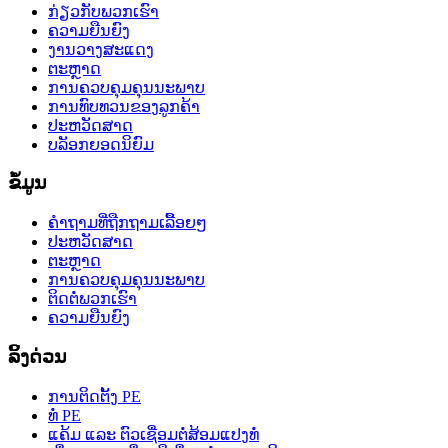
ກ່ຽວກັບພວກເຮົາ
ຄວາມຍືນຍົງ
ງານວາງສະແດງ
ຕະຫຼາດ
ການຄວບຄຸມຄຸນນະພາບ
ການທົບທວນຂອງລູກຄ້າ
ປະຫວັດສາດ
ບລັອກຍອດນິຍົມ
ຂໍ້ມູນ
ຄຳຖາມທີ່ຖືກຖາມເລື້ອຍໆ
ປະຫວັດສາດ
ຕະຫຼາດ
ການຄວບຄຸມຄຸນນະພາບ
ຕິດຕໍ່ພວກເຮົາ
ຄວາມຍືນຍົງ
ລິ້ງດ່ວນ
ການຕິດຕັ້ງ PE
ທໍ່ PE
ແຄ້ມ ແລະ ຕົວເຊື່ອມຕໍ່ສ້ອມແປງທໍ່