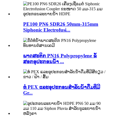
PE100 PN6 SDR26 50mm-315mm
Siphonic Electrofusi...
ພາດສະຕິກ PN16 Polypropylene ຂໍ້
ສອກອຸປະກອນນ້ຳ ...
ທໍ່ PEX ແລະອຸປະກອນສຳລັບນ້ຳດື່ມທີ່ມີ
Gr...