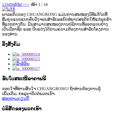
1
2
3
4
5
6
ຕໍ່ໄປ >
>>
ໜ້າ 1 / 18
ພາລະກິດຂອງ CHUANGRONG ແມ່ນການສະໜອງວິທີແກ້ໄຂທີ່
ສົມບູນແບບແບບຄົບວົງຈອນສຳລັບລະບົບທໍ່ພາດສະຕິກໃຫ້ແກ່ລູກຄ້າ
ທີ່ແຕກຕ່າງກັນ. ມັນສາມາດສະໜອງການບໍລິການທີ່ອອກແບບຢ່າງ
ເປັນມືອາຊີບ ແລະ ປັບແຕ່ງໄດ້ຕາມຄວາມຕ້ອງການສຳລັບໂຄງການ
ຂອງທ່ານ.
ລິ້ງສັງຄົມ
ຮັບໃບສະເໜີລາຄາຟຣີ
ຂອບໃຈທີ່ທ່ານສົນໃຈ CHUANGRONG! ຖ້າທ່ານຕ້ອງການຮູ້
ເພີ່ມເຕີມ, ກະລຸນາຕິດຕໍ່ພວກເຮົາ.
ສອບຖາມດຽວນີ້
ບໍລິສັດຂອງພວກເຮົາ