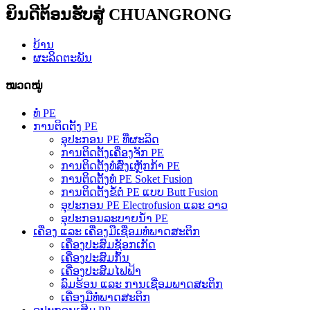
ຍິນດີຕ້ອນຮັບສູ່ CHUANGRONG
ບ້ານ
ຜະລິດຕະພັນ
ໝວດໝູ່
ທໍ່ PE
ການຕິດຕັ້ງ PE
ອຸປະກອນ PE ທີ່ຜະລິດ
ການຕິດຕັ້ງເຄື່ອງຈັກ PE
ການຕິດຕັ້ງທໍ່ສົ່ງເຫຼັກກ້າ PE
ການຕິດຕັ້ງທໍ່ PE Soket Fusion
ການຕິດຕັ້ງຂໍ້ຕໍ່ PE ແບບ Butt Fusion
ອຸປະກອນ PE Electrofusion ແລະ ວາວ
ອຸປະກອນລະບາຍນ້ຳ PE
ເຄື່ອງ ແລະ ເຄື່ອງມືເຊື່ອມທໍ່ພາດສະຕິກ
ເຄື່ອງປະສົມຊັອກເກັດ
ເຄື່ອງປະສົມກົ້ນ
ເຄື່ອງປະສົມໄຟຟ້າ
ລົມຮ້ອນ ແລະ ການເຊື່ອມພາດສະຕິກ
ເຄື່ອງມືທໍ່ພາດສະຕິກ