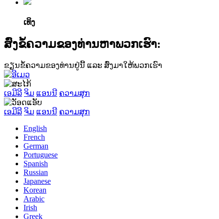
ເທິງ
ສົ່ງຂໍ້ຄວາມຂອງທ່ານຫາພວກເຮົາ:
ຂຽນຂໍ້ຄວາມຂອງທ່ານຢູ່ນີ້ ແລະ ສົ່ງມາໃຫ້ພວກເຮົາ
ເອມີລີ
ຈິມ
ແອນນີ
ຄວາມສຸກ
ເອມີລີ
ຈິມ
ແອນນີ
ຄວາມສຸກ
English
French
German
Portuguese
Spanish
Russian
Japanese
Korean
Arabic
Irish
Greek