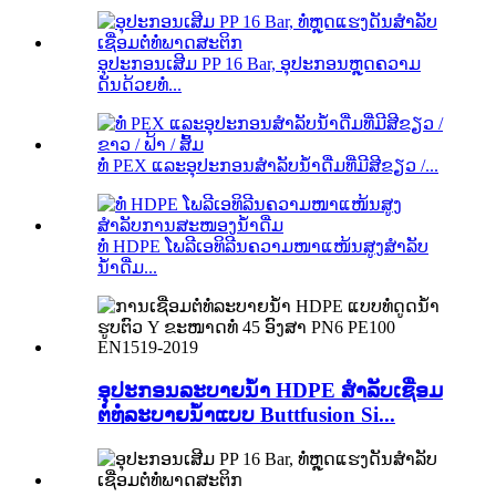
ອຸປະກອນເສີມ PP 16 Bar, ອຸປະກອນຫຼຸດຄວາມ
ດັນດ້ວຍທໍ່...
ທໍ່ PEX ແລະອຸປະກອນສຳລັບນ້ຳດື່ມທີ່ມີສີຂຽວ /...
ທໍ່ HDPE ໂພລີເອທິລີນຄວາມໜາແໜ້ນສູງສຳລັບ
ນ້ຳດື່ມ...
ອຸປະກອນລະບາຍນ້ຳ HDPE ສຳລັບເຊື່ອມ
ຕໍ່ທໍ່ລະບາຍນ້ຳແບບ Buttfusion Si...