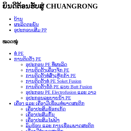
ຍິນດີຕ້ອນຮັບສູ່ CHUANGRONG
ບ້ານ
ຜະລິດຕະພັນ
ອຸປະກອນເສີມ PP
ໝວດໝູ່
ທໍ່ PE
ການຕິດຕັ້ງ PE
ອຸປະກອນ PE ທີ່ຜະລິດ
ການຕິດຕັ້ງເຄື່ອງຈັກ PE
ການຕິດຕັ້ງທໍ່ສົ່ງເຫຼັກກ້າ PE
ການຕິດຕັ້ງທໍ່ PE Soket Fusion
ການຕິດຕັ້ງຂໍ້ຕໍ່ PE ແບບ Butt Fusion
ອຸປະກອນ PE Electrofusion ແລະ ວາວ
ອຸປະກອນລະບາຍນ້ຳ PE
ເຄື່ອງ ແລະ ເຄື່ອງມືເຊື່ອມທໍ່ພາດສະຕິກ
ເຄື່ອງປະສົມຊັອກເກັດ
ເຄື່ອງປະສົມກົ້ນ
ເຄື່ອງປະສົມໄຟຟ້າ
ລົມຮ້ອນ ແລະ ການເຊື່ອມພາດສະຕິກ