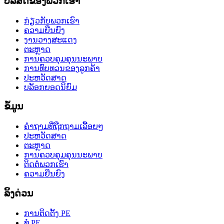
ບໍລິສັດຂອງພວກເຮົາ
ກ່ຽວກັບພວກເຮົາ
ຄວາມຍືນຍົງ
ງານວາງສະແດງ
ຕະຫຼາດ
ການຄວບຄຸມຄຸນນະພາບ
ການທົບທວນຂອງລູກຄ້າ
ປະຫວັດສາດ
ບລັອກຍອດນິຍົມ
ຂໍ້ມູນ
ຄຳຖາມທີ່ຖືກຖາມເລື້ອຍໆ
ປະຫວັດສາດ
ຕະຫຼາດ
ການຄວບຄຸມຄຸນນະພາບ
ຕິດຕໍ່ພວກເຮົາ
ຄວາມຍືນຍົງ
ລິ້ງດ່ວນ
ການຕິດຕັ້ງ PE
ທໍ່ PE