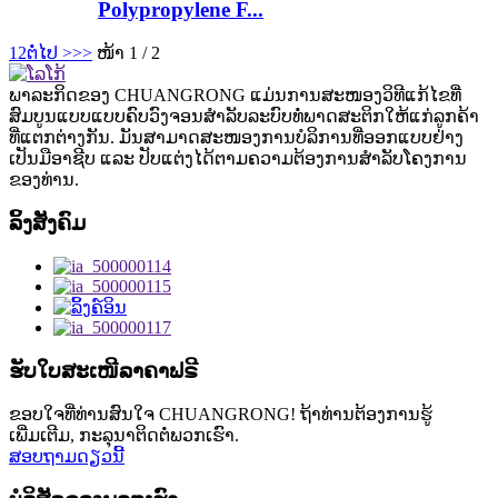
Polypropylene F...
1
2
ຕໍ່ໄປ >
>>
ໜ້າ 1 / 2
ພາລະກິດຂອງ CHUANGRONG ແມ່ນການສະໜອງວິທີແກ້ໄຂທີ່
ສົມບູນແບບແບບຄົບວົງຈອນສຳລັບລະບົບທໍ່ພາດສະຕິກໃຫ້ແກ່ລູກຄ້າ
ທີ່ແຕກຕ່າງກັນ. ມັນສາມາດສະໜອງການບໍລິການທີ່ອອກແບບຢ່າງ
ເປັນມືອາຊີບ ແລະ ປັບແຕ່ງໄດ້ຕາມຄວາມຕ້ອງການສຳລັບໂຄງການ
ຂອງທ່ານ.
ລິ້ງສັງຄົມ
ຮັບໃບສະເໜີລາຄາຟຣີ
ຂອບໃຈທີ່ທ່ານສົນໃຈ CHUANGRONG! ຖ້າທ່ານຕ້ອງການຮູ້
ເພີ່ມເຕີມ, ກະລຸນາຕິດຕໍ່ພວກເຮົາ.
ສອບຖາມດຽວນີ້