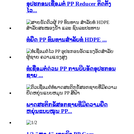
ອຸປະກອນເຊື່ອມຕໍ່ PP Reducer ຕິດຕັ້ງ
ໄວ...
ທໍ່ຍືດ PP ທົນທານສຳລັບທໍ່ HDPE ...
ທໍ່ເຊື່ອມຕໍ່ດ່ວນ PP ການບີບອັດອຸປະກອນ
ຊາຍ ...
ພາດສະຕິກຂໍ້ສອກຊາຍທີ່ມີຄວາມຍືດ
ຫຍຸ່ນແບບໝຸນ PP...