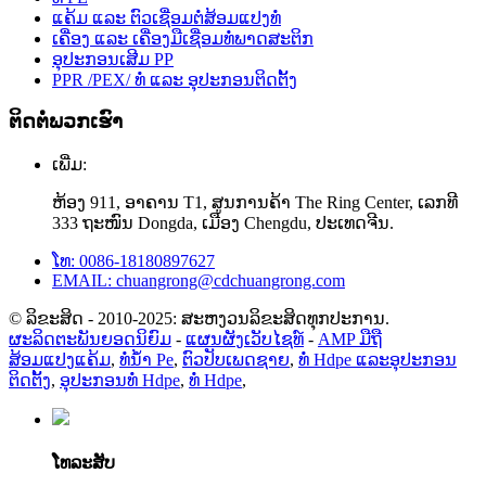
ແຄ້ມ ແລະ ຕົວເຊື່ອມຕໍ່ສ້ອມແປງທໍ່
ເຄື່ອງ ແລະ ເຄື່ອງມືເຊື່ອມທໍ່ພາດສະຕິກ
ອຸປະກອນເສີມ PP
PPR /PEX/ ທໍ່ ແລະ ອຸປະກອນຕິດຕັ້ງ
ຕິດຕໍ່ພວກເຮົາ
ເພີ່ມ:
ຫ້ອງ 911, ອາຄານ T1, ສູນການຄ້າ The Ring Center, ເລກທີ
333 ຖະໜົນ Dongda, ເມືອງ Chengdu, ປະເທດຈີນ.
ໂທ: 0086-18180897627
EMAIL: chuangrong@cdchuangrong.com
© ລິຂະສິດ - 2010-2025: ສະຫງວນລິຂະສິດທຸກປະການ.
ຜະລິດຕະພັນຍອດນິຍົມ
-
ແຜນຜັງເວັບໄຊທ໌
-
AMP ມືຖື
ສ້ອມແປງແຄ້ມ
,
ທໍ່ນໍ້າ Pe
,
ຕົວປັບເພດຊາຍ
,
ທໍ່ Hdpe ແລະອຸປະກອນ
ຕິດຕັ້ງ
,
ອຸປະກອນທໍ່ Hdpe
,
ທໍ່ Hdpe
,
ໂທລະສັບ