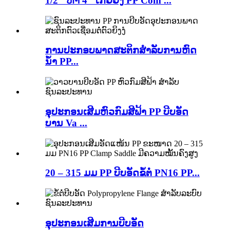
1/2 "ຫາ 4" ເກຍຍິງ PP Com ...
ການປະກອບພາດສະຕິກສຳລັບການຫົດ
ນ້ຳ PP...
ອຸປະກອນເສີມຫົວກົມສີຟ້າ PP ບີບອັດ
ບານ Va ...
20 – 315 ມມ PP ບີບອັດຂໍ້ຕໍ່ PN16 PP...
ອຸປະກອນເສີມການບີບອັດ