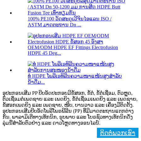
100% PE100 ວັດສະດຸເວີຈິນໄອແລນ ISO /
ASTM ມາດຕະຖານ Dn ...
OEM/ODM HDPE EF Fittings Electrofusion
HDPE 45 Deg...
ທໍ່ HDPE ໂພລີເອທິລີນຄວາມໜາແໜ້ນສູງສຳລັບ
ນ້ຳດື່ມ...
ອຸປະກອນເສີມ PP ບີບອັດປະກອບມີຂໍ້ສອກ, ຂໍ້ຕໍ່, ຂໍ້ຕໍ່ເຊື່ອມ, ຕົວຫຼຸດ,
ຕົວເຊື່ອມຕໍ່ເພດຊາຍ ແລະ ເພດຍິງ, ຂໍ້ຕໍ່ເຊື່ອມເພດຍິງ ແລະ ເພດຊາຍ,
ຂໍ້ສອກເພດຍິງ ແລະ ເພດຊາຍ, ໜີບ, ບານວາວ ແລະ ເຄື່ອງມືຕິດຕັ້ງ.
ອຸປະກອນເສີມບີບອັດໂພລີໂພຣພີລີນ (PP) ທີ່ມີມາດຕະຖານແຕກຕ່າງ
ກັນ. ພາລາມິເຕີທາງເທັກນິກ, ຮູບພາບ ແລະ ໂບຣຊົວທາງເທັກນິກດັ່ງ
ລຸ່ມນີ້ສຳລັບຕົວຢ່າງ ແລະ ດາວໂຫຼດທາງອອນໄລນ໌.
ຕິດຕໍ່ພວກເຮົາ