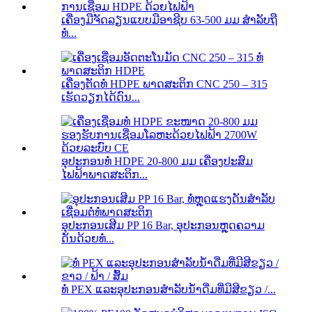
ເຄື່ອງມືຈັດລຽນແບບມືອາຊີບ 63-500 ມມ ສຳລັບຖື
ທໍ່...
ເຄື່ອງຕັດທໍ່ HDPE ພາດສະຕິກ CNC 250 – 315
ເຮັດວຽກໄດ້ດົນ...
ອຸປະກອນທໍ່ HDPE 20-800 ມມ ເຄື່ອງປະສົມ
ໄຟຟ້າພາດສະຕິກ...
ອຸປະກອນເສີມ PP 16 Bar, ອຸປະກອນຫຼຸດຄວາມ
ດັນດ້ວຍທໍ່...
ທໍ່ PEX ແລະອຸປະກອນສຳລັບນ້ຳດື່ມທີ່ມີສີຂຽວ /...