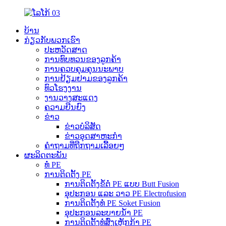
ບ້ານ
ກ່ຽວກັບພວກເຮົາ
ປະຫວັດສາດ
ການທົບທວນຂອງລູກຄ້າ
ການຄວບຄຸມຄຸນນະພາບ
ການຢ້ຽມຢາມຂອງລູກຄ້າ
ທົວໂຮງງານ
ງານວາງສະແດງ
ຄວາມຍືນຍົງ
ຂ່າວ
ຂ່າວບໍລິສັດ
ຂ່າວອຸດສາຫະກຳ
ຄຳຖາມທີ່ຖືກຖາມເລື້ອຍໆ
ຜະລິດຕະພັນ
ທໍ່ PE
ການຕິດຕັ້ງ PE
ການຕິດຕັ້ງຂໍ້ຕໍ່ PE ແບບ Butt Fusion
ອຸປະກອນ ແລະ ວາວ PE Electrofusion
ການຕິດຕັ້ງທໍ່ PE Soket Fusion
ອຸປະກອນລະບາຍນ້ຳ PE
ການຕິດຕັ້ງທໍ່ສົ່ງເຫຼັກກ້າ PE