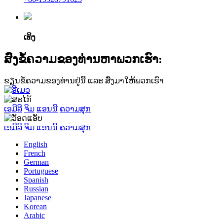
ເທິງ
ສົ່ງຂໍ້ຄວາມຂອງທ່ານຫາພວກເຮົາ:
ຂຽນຂໍ້ຄວາມຂອງທ່ານຢູ່ນີ້ ແລະ ສົ່ງມາໃຫ້ພວກເຮົາ
ເອມີລີ
ຈິມ
ແອນນີ
ຄວາມສຸກ
ເອມີລີ
ຈິມ
ແອນນີ
ຄວາມສຸກ
English
French
German
Portuguese
Spanish
Russian
Japanese
Korean
Arabic