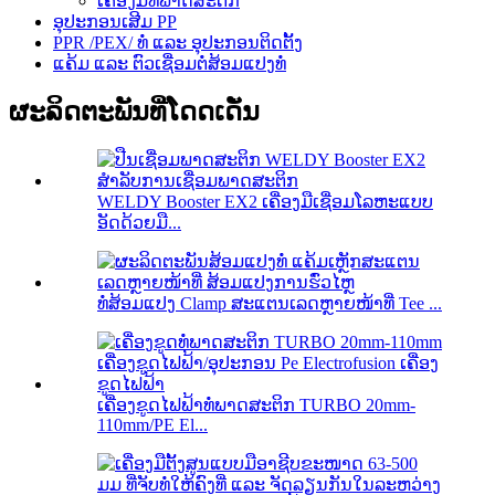
ເຄື່ອງມືທໍ່ພາດສະຕິກ
ອຸປະກອນເສີມ PP
PPR /PEX/ ທໍ່ ແລະ ອຸປະກອນຕິດຕັ້ງ
ແຄ້ມ ແລະ ຕົວເຊື່ອມຕໍ່ສ້ອມແປງທໍ່
ຜະລິດຕະພັນທີ່ໂດດເດັ່ນ
WELDY Booster EX2 ເຄື່ອງມືເຊື່ອມໂລຫະແບບ
ອັດດ້ວຍມື...
ທໍ່ສ້ອມແປງ Clamp ສະແຕນເລດຫຼາຍໜ້າທີ່ Tee ...
ເຄື່ອງຂູດໄຟຟ້າທໍ່ພາດສະຕິກ TURBO 20mm-
110mm/PE El...