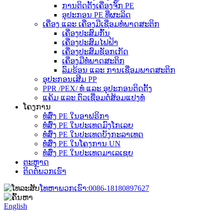
ການຕິດຕັ້ງເຄື່ອງຈັກ PE
ອຸປະກອນ PE ທີ່ຜະລິດ
ເຄື່ອງ ແລະ ເຄື່ອງມືເຊື່ອມທໍ່ພາດສະຕິກ
ເຄື່ອງປະສົມກົ້ນ
ເຄື່ອງປະສົມໄຟຟ້າ
ເຄື່ອງປະສົມຊັອກເກັດ
ເຄື່ອງມືທໍ່ພາດສະຕິກ
ລົມຮ້ອນ ແລະ ການເຊື່ອມພາດສະຕິກ
ອຸປະກອນເສີມ PP
PPR /PEX/ ທໍ່ ແລະ ອຸປະກອນຕິດຕັ້ງ
ແຄ້ມ ແລະ ຕົວເຊື່ອມຕໍ່ສ້ອມແປງທໍ່
ໂຄງການ
ທໍ່ສົ່ງ PE ໃນອາຟຣິກາ
ທໍ່ສົ່ງ PE ໃນປະເທດມົງໂກເລຍ
ທໍ່ສົ່ງ PE ໃນປະເທດບັງກະລາເທດ
ທໍ່ສົ່ງ PE ໃນໂຄງການ UN
ທໍ່ສົ່ງ PE ໃນປະເທດມາເລເຊຍ
ຕະຫຼາດ
ຕິດຕໍ່ພວກເຮົາ
ໂທຫາພວກເຮົາ:
0086-18180897627
English