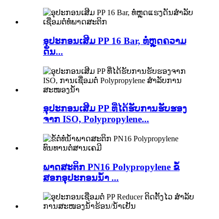
ອຸປະກອນເສີມ PP 16 Bar, ທໍ່ຫຼຸດຄວາມ
ດັນ...
ອຸປະກອນເສີມ PP ທີ່ໄດ້ຮັບການຮັບຮອງ
ຈາກ ISO, Polypropylene...
ພາດສະຕິກ PN16 Polypropylene ຂໍ້
ສອກອຸປະກອນນ້ຳ ...