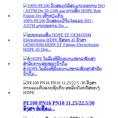
100% PE100 ວັດສະດຸເວີຈິນໄອແລນ ISO /
ASTM ມາດຕະຖານ Dn ...
OEM/ODM HDPE EF Fittings Electrofusion
HDPE 45 Deg...
ທໍ່ HDPE ໂພລີເອທິລີນຄວາມໜາແໜ້ນສູງສຳລັບ
ນ້ຳດື່ມ...
PE100 PN16 PN10 11.25/22.5/30
ອົງສາ ທໍ່ເຊື່ອມ...