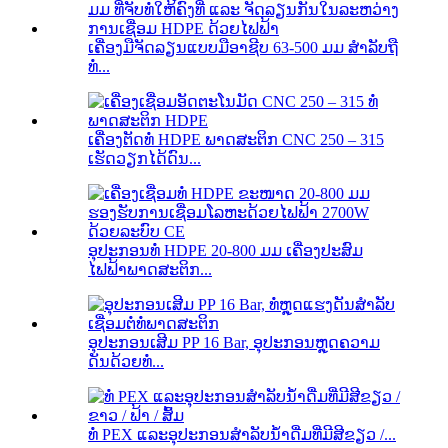
ເຄື່ອງມືຈັດລຽນແບບມືອາຊີບ 63-500 ມມ ສຳລັບຖື
ທໍ່...
ເຄື່ອງຕັດທໍ່ HDPE ພາດສະຕິກ CNC 250 – 315
ເຮັດວຽກໄດ້ດົນ...
ອຸປະກອນທໍ່ HDPE 20-800 ມມ ເຄື່ອງປະສົມ
ໄຟຟ້າພາດສະຕິກ...
ອຸປະກອນເສີມ PP 16 Bar, ອຸປະກອນຫຼຸດຄວາມ
ດັນດ້ວຍທໍ່...
ທໍ່ PEX ແລະອຸປະກອນສຳລັບນ້ຳດື່ມທີ່ມີສີຂຽວ /...