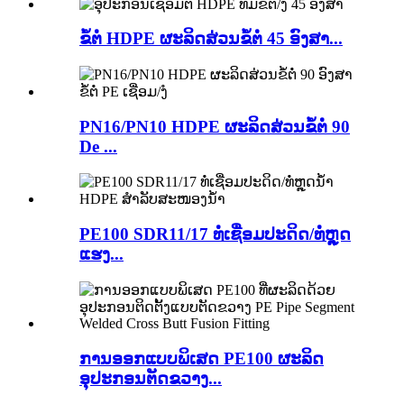
ຂໍ້ຕໍ່ HDPE ຜະລິດສ່ວນຂໍ້ຕໍ່ 45 ອົງສາ...
PN16/PN10 HDPE ຜະລິດສ່ວນຂໍ້ຕໍ່ 90
De ...
PE100 SDR11/17 ທໍ່ເຊື່ອມປະດິດ/ທໍ່ຫຼຸດ
ແຮງ...
ການອອກແບບພິເສດ PE100 ຜະລິດ
ອຸປະກອນຕັດຂວາງ...