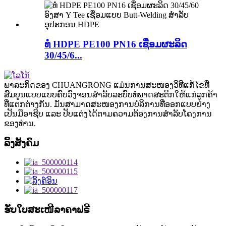
ທໍ່ HDPE PE100 PN16 ເຊື່ອມຜະລິດ
30/45/6...
ພາລະກິດຂອງ CHUANGRONG ແມ່ນການສະໜອງວິທີແກ້ໄຂທີ່
ສົມບູນແບບແບບຄົບວົງຈອນສຳລັບລະບົບທໍ່ພາດສະຕິກໃຫ້ແກ່ລູກຄ້າ
ທີ່ແຕກຕ່າງກັນ. ມັນສາມາດສະໜອງການບໍລິການທີ່ອອກແບບຢ່າງ
ເປັນມືອາຊີບ ແລະ ປັບແຕ່ງໄດ້ຕາມຄວາມຕ້ອງການສຳລັບໂຄງການ
ຂອງທ່ານ.
ລິ້ງສັງຄົມ
ຮັບໃບສະເໜີລາຄາຟຣີ