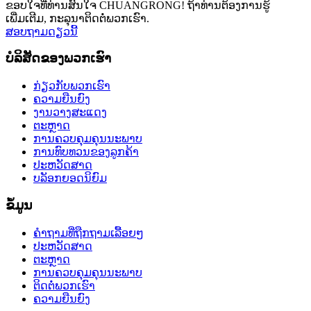
ຂອບໃຈທີ່ທ່ານສົນໃຈ CHUANGRONG! ຖ້າທ່ານຕ້ອງການຮູ້
ເພີ່ມເຕີມ, ກະລຸນາຕິດຕໍ່ພວກເຮົາ.
ສອບຖາມດຽວນີ້
ບໍລິສັດຂອງພວກເຮົາ
ກ່ຽວກັບພວກເຮົາ
ຄວາມຍືນຍົງ
ງານວາງສະແດງ
ຕະຫຼາດ
ການຄວບຄຸມຄຸນນະພາບ
ການທົບທວນຂອງລູກຄ້າ
ປະຫວັດສາດ
ບລັອກຍອດນິຍົມ
ຂໍ້ມູນ
ຄຳຖາມທີ່ຖືກຖາມເລື້ອຍໆ
ປະຫວັດສາດ
ຕະຫຼາດ
ການຄວບຄຸມຄຸນນະພາບ
ຕິດຕໍ່ພວກເຮົາ
ຄວາມຍືນຍົງ