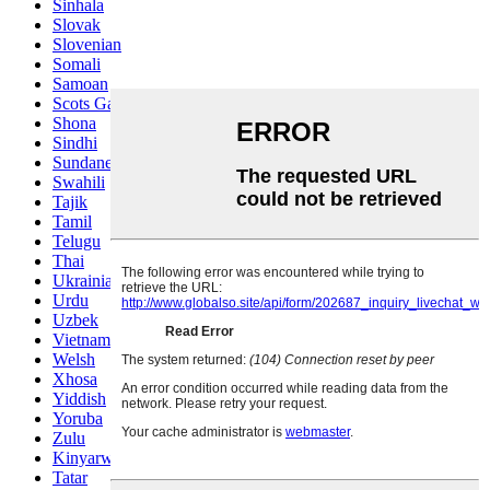
Sinhala
Slovak
Slovenian
Somali
Samoan
Scots Gaelic
Shona
Sindhi
Sundanese
Swahili
Tajik
Tamil
Telugu
Thai
Ukrainian
Urdu
Uzbek
Vietnamese
Welsh
Xhosa
Yiddish
Yoruba
Zulu
Kinyarwanda
Tatar