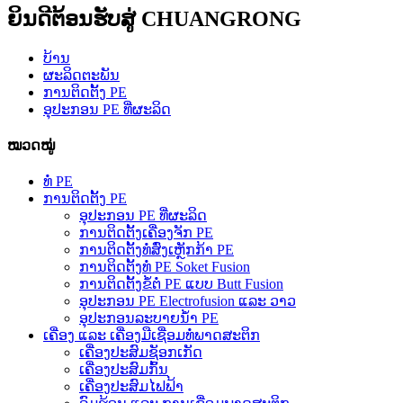
ຍິນດີຕ້ອນຮັບສູ່ CHUANGRONG
ບ້ານ
ຜະລິດຕະພັນ
ການຕິດຕັ້ງ PE
ອຸປະກອນ PE ທີ່ຜະລິດ
ໝວດໝູ່
ທໍ່ PE
ການຕິດຕັ້ງ PE
ອຸປະກອນ PE ທີ່ຜະລິດ
ການຕິດຕັ້ງເຄື່ອງຈັກ PE
ການຕິດຕັ້ງທໍ່ສົ່ງເຫຼັກກ້າ PE
ການຕິດຕັ້ງທໍ່ PE Soket Fusion
ການຕິດຕັ້ງຂໍ້ຕໍ່ PE ແບບ Butt Fusion
ອຸປະກອນ PE Electrofusion ແລະ ວາວ
ອຸປະກອນລະບາຍນ້ຳ PE
ເຄື່ອງ ແລະ ເຄື່ອງມືເຊື່ອມທໍ່ພາດສະຕິກ
ເຄື່ອງປະສົມຊັອກເກັດ
ເຄື່ອງປະສົມກົ້ນ
ເຄື່ອງປະສົມໄຟຟ້າ