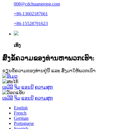
008@cdchuangrong.com
+86-13602187661
+86-15528791623
ເທິງ
ສົ່ງຂໍ້ຄວາມຂອງທ່ານຫາພວກເຮົາ:
ຂຽນຂໍ້ຄວາມຂອງທ່ານຢູ່ນີ້ ແລະ ສົ່ງມາໃຫ້ພວກເຮົາ
ເອມີລີ
ຈິມ
ແອນນີ
ຄວາມສຸກ
ເອມີລີ
ຈິມ
ແອນນີ
ຄວາມສຸກ
English
French
German
Portuguese
Spanish