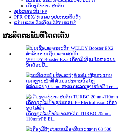
ລົມຮ້ອນ ແລະ ການເຊື່ອມພາດສະຕິກ
ເຄື່ອງມືທໍ່ພາດສະຕິກ
ອຸປະກອນເສີມ PP
PPR /PEX/ ທໍ່ ແລະ ອຸປະກອນຕິດຕັ້ງ
ແຄ້ມ ແລະ ຕົວເຊື່ອມຕໍ່ສ້ອມແປງທໍ່
ຜະລິດຕະພັນທີ່ໂດດເດັ່ນ
WELDY Booster EX2 ເຄື່ອງມືເຊື່ອມໂລຫະແບບ
ອັດດ້ວຍມື...
ທໍ່ສ້ອມແປງ Clamp ສະແຕນເລດຫຼາຍໜ້າທີ່ Tee ...
ເຄື່ອງຂູດໄຟຟ້າທໍ່ພາດສະຕິກ TURBO 20mm-
110mm/PE El...