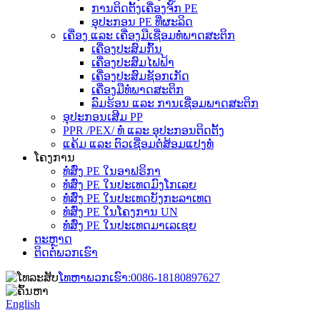
ການຕິດຕັ້ງເຄື່ອງຈັກ PE
ອຸປະກອນ PE ທີ່ຜະລິດ
ເຄື່ອງ ແລະ ເຄື່ອງມືເຊື່ອມທໍ່ພາດສະຕິກ
ເຄື່ອງປະສົມກົ້ນ
ເຄື່ອງປະສົມໄຟຟ້າ
ເຄື່ອງປະສົມຊັອກເກັດ
ເຄື່ອງມືທໍ່ພາດສະຕິກ
ລົມຮ້ອນ ແລະ ການເຊື່ອມພາດສະຕິກ
ອຸປະກອນເສີມ PP
PPR /PEX/ ທໍ່ ແລະ ອຸປະກອນຕິດຕັ້ງ
ແຄ້ມ ແລະ ຕົວເຊື່ອມຕໍ່ສ້ອມແປງທໍ່
ໂຄງການ
ທໍ່ສົ່ງ PE ໃນອາຟຣິກາ
ທໍ່ສົ່ງ PE ໃນປະເທດມົງໂກເລຍ
ທໍ່ສົ່ງ PE ໃນປະເທດບັງກະລາເທດ
ທໍ່ສົ່ງ PE ໃນໂຄງການ UN
ທໍ່ສົ່ງ PE ໃນປະເທດມາເລເຊຍ
ຕະຫຼາດ
ຕິດຕໍ່ພວກເຮົາ
ໂທຫາພວກເຮົາ:
0086-18180897627
English