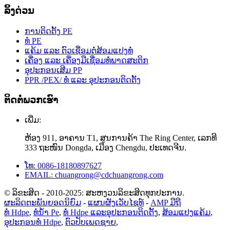
ລິ້ງດ່ວນ
ການຕິດຕັ້ງ PE
ທໍ່ PE
ແຄ້ມ ແລະ ຕົວເຊື່ອມຕໍ່ສ້ອມແປງທໍ່
ເຄື່ອງ ແລະ ເຄື່ອງມືເຊື່ອມທໍ່ພາດສະຕິກ
ອຸປະກອນເສີມ PP
PPR /PEX/ ທໍ່ ແລະ ອຸປະກອນຕິດຕັ້ງ
ຕິດຕໍ່ພວກເຮົາ
ເພີ່ມ:
ຫ້ອງ 911, ອາຄານ T1, ສູນການຄ້າ The Ring Center, ເລກທີ
333 ຖະໜົນ Dongda, ເມືອງ Chengdu, ປະເທດຈີນ.
ໂທ: 0086-18180897627
EMAIL: chuangrong@cdchuangrong.com
© ລິຂະສິດ - 2010-2025: ສະຫງວນລິຂະສິດທຸກປະການ.
ຜະລິດຕະພັນຍອດນິຍົມ
-
ແຜນຜັງເວັບໄຊທ໌
-
AMP ມືຖື
ທໍ່ Hdpe
,
ທໍ່ນໍ້າ Pe
,
ທໍ່ Hdpe ແລະອຸປະກອນຕິດຕັ້ງ
,
ສ້ອມແປງແຄ້ມ
,
ອຸປະກອນທໍ່ Hdpe
,
ຕົວປັບເພດຊາຍ
,