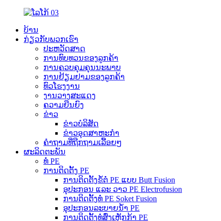
ບ້ານ
ກ່ຽວກັບພວກເຮົາ
ປະຫວັດສາດ
ການທົບທວນຂອງລູກຄ້າ
ການຄວບຄຸມຄຸນນະພາບ
ການຢ້ຽມຢາມຂອງລູກຄ້າ
ທົວໂຮງງານ
ງານວາງສະແດງ
ຄວາມຍືນຍົງ
ຂ່າວ
ຂ່າວບໍລິສັດ
ຂ່າວອຸດສາຫະກຳ
ຄຳຖາມທີ່ຖືກຖາມເລື້ອຍໆ
ຜະລິດຕະພັນ
ທໍ່ PE
ການຕິດຕັ້ງ PE
ການຕິດຕັ້ງຂໍ້ຕໍ່ PE ແບບ Butt Fusion
ອຸປະກອນ ແລະ ວາວ PE Electrofusion
ການຕິດຕັ້ງທໍ່ PE Soket Fusion
ອຸປະກອນລະບາຍນ້ຳ PE
ການຕິດຕັ້ງທໍ່ສົ່ງເຫຼັກກ້າ PE