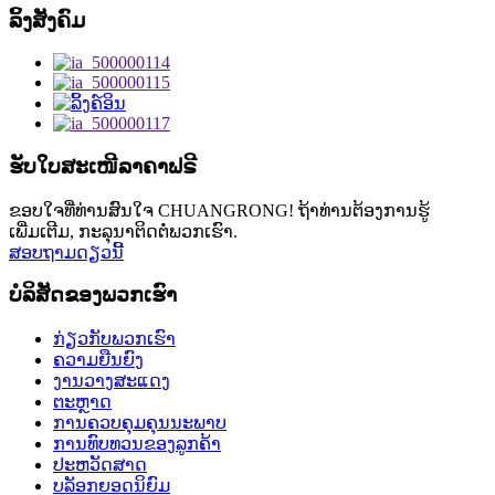
ລິ້ງສັງຄົມ
ຮັບໃບສະເໜີລາຄາຟຣີ
ຂອບໃຈທີ່ທ່ານສົນໃຈ CHUANGRONG! ຖ້າທ່ານຕ້ອງການຮູ້
ເພີ່ມເຕີມ, ກະລຸນາຕິດຕໍ່ພວກເຮົາ.
ສອບຖາມດຽວນີ້
ບໍລິສັດຂອງພວກເຮົາ
ກ່ຽວກັບພວກເຮົາ
ຄວາມຍືນຍົງ
ງານວາງສະແດງ
ຕະຫຼາດ
ການຄວບຄຸມຄຸນນະພາບ
ການທົບທວນຂອງລູກຄ້າ
ປະຫວັດສາດ
ບລັອກຍອດນິຍົມ