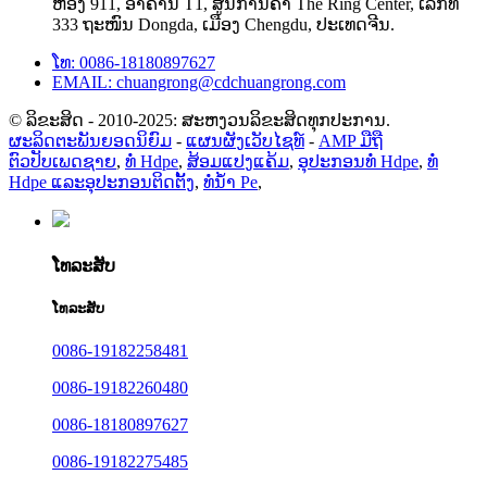
ຫ້ອງ 911, ອາຄານ T1, ສູນການຄ້າ The Ring Center, ເລກທີ
333 ຖະໜົນ Dongda, ເມືອງ Chengdu, ປະເທດຈີນ.
ໂທ: 0086-18180897627
EMAIL: chuangrong@cdchuangrong.com
© ລິຂະສິດ - 2010-2025: ສະຫງວນລິຂະສິດທຸກປະການ.
ຜະລິດຕະພັນຍອດນິຍົມ
-
ແຜນຜັງເວັບໄຊທ໌
-
AMP ມືຖື
ຕົວປັບເພດຊາຍ
,
ທໍ່ Hdpe
,
ສ້ອມແປງແຄ້ມ
,
ອຸປະກອນທໍ່ Hdpe
,
ທໍ່
Hdpe ແລະອຸປະກອນຕິດຕັ້ງ
,
ທໍ່ນໍ້າ Pe
,
ໂທລະສັບ
ໂທລະສັບ
0086-19182258481
0086-19182260480
0086-18180897627
0086-19182275485