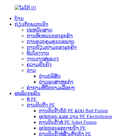
ບ້ານ
ກ່ຽວກັບພວກເຮົາ
ປະຫວັດສາດ
ການທົບທວນຂອງລູກຄ້າ
ການຄວບຄຸມຄຸນນະພາບ
ການຢ້ຽມຢາມຂອງລູກຄ້າ
ທົວໂຮງງານ
ງານວາງສະແດງ
ຄວາມຍືນຍົງ
ຂ່າວ
ຂ່າວບໍລິສັດ
ຂ່າວອຸດສາຫະກຳ
ຄຳຖາມທີ່ຖືກຖາມເລື້ອຍໆ
ຜະລິດຕະພັນ
ທໍ່ PE
ການຕິດຕັ້ງ PE
ການຕິດຕັ້ງຂໍ້ຕໍ່ PE ແບບ Butt Fusion
ອຸປະກອນ ແລະ ວາວ PE Electrofusion
ການຕິດຕັ້ງທໍ່ PE Soket Fusion
ອຸປະກອນລະບາຍນ້ຳ PE
ການຕິດຕັ້ງທໍ່ສົ່ງເຫຼັກກ້າ PE