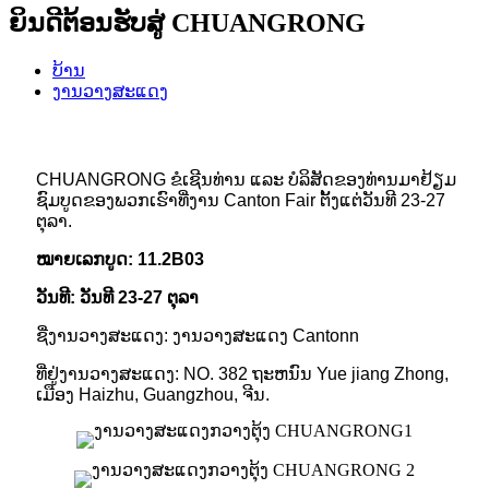
ຍິນດີຕ້ອນຮັບສູ່ CHUANGRONG
ບ້ານ
ງານວາງສະແດງ
CHUANGRONG ຂໍເຊີນທ່ານ ແລະ ບໍລິສັດຂອງທ່ານມາຢ້ຽມ
ຊົມບູດຂອງພວກເຮົາທີ່ງານ Canton Fair ຕັ້ງແຕ່ວັນທີ 23-27
ຕຸລາ.
ໝາຍເລກບູດ: 11.2B03
ວັນທີ: ວັນທີ 23-27 ຕຸລາ
ຊື່ງານວາງສະແດງ: ງານວາງສະແດງ Cantonn
ທີ່ຢູ່ງານວາງສະແດງ: NO. 382 ຖະຫນົນ Yue jiang Zhong,
ເມືອງ Haizhu, Guangzhou, ຈີນ.