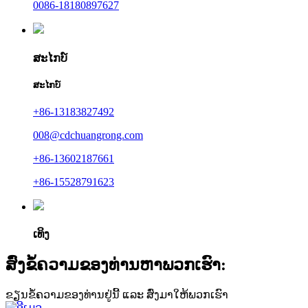
0086-18180897627
ສະໄກບ໌
ສະໄກບ໌
+86-13183827492
008@cdchuangrong.com
+86-13602187661
+86-15528791623
ເທິງ
ສົ່ງຂໍ້ຄວາມຂອງທ່ານຫາພວກເຮົາ:
ຂຽນຂໍ້ຄວາມຂອງທ່ານຢູ່ນີ້ ແລະ ສົ່ງມາໃຫ້ພວກເຮົາ