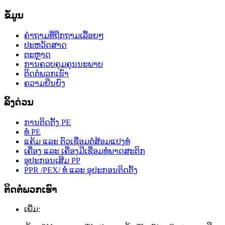
ຂໍ້ມູນ
ຄຳຖາມທີ່ຖືກຖາມເລື້ອຍໆ
ປະຫວັດສາດ
ຕະຫຼາດ
ການຄວບຄຸມຄຸນນະພາບ
ຕິດຕໍ່ພວກເຮົາ
ຄວາມຍືນຍົງ
ລິ້ງດ່ວນ
ການຕິດຕັ້ງ PE
ທໍ່ PE
ແຄ້ມ ແລະ ຕົວເຊື່ອມຕໍ່ສ້ອມແປງທໍ່
ເຄື່ອງ ແລະ ເຄື່ອງມືເຊື່ອມທໍ່ພາດສະຕິກ
ອຸປະກອນເສີມ PP
PPR /PEX/ ທໍ່ ແລະ ອຸປະກອນຕິດຕັ້ງ
ຕິດຕໍ່ພວກເຮົາ
ເພີ່ມ: