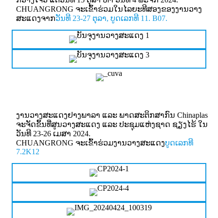
CHUANGRONG ຈະເຂົ້າຮ່ວມໃນໄລຍະທີສອງຂອງງານວາງ
ສະແດງຈາກ
ວັນທີ 23-27 ຕຸລາ, ບູດເລກທີ 11. B07.
ງານວາງສະແດງຢາງພາລາ ແລະ ພາດສະຕິກສາກົນ Chinaplas
ຈະຈັດຂຶ້ນທີ່ສູນວາງສະແດງ ແລະ ປະຊຸມແຫ່ງຊາດ ຊຽງໄຮ້ ໃນ
ວັນທີ 23-26 ເມສາ 2024.
CHUANGRONG ຈະເຂົ້າຮ່ວມງານວາງສະແດງ
ບູດເລກທີ
7.2K12