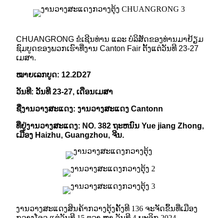
CHUANGRONG ຂໍເຊີນທ່ານ ແລະ ບໍລິສັດຂອງທ່ານມາຢ້ຽມ
ຊົມບູດຂອງພວກເຮົາທີ່ງານ Canton Fair ຕັ້ງແຕ່ວັນທີ 23-27
ເມສາ.
ໝາຍເລກບູດ: 12.2D27
ວັນທີ: ວັນທີ 23-27, ເດືອນເມສາ
ຊື່ງານວາງສະແດງ: ງານວາງສະແດງ Cantonn
ທີ່ຢູ່ງານວາງສະແດງ: NO. 382 ຖະຫນົນ Yue jiang Zhong,
ເມືອງ Haizhu, Guangzhou, ຈີນ.
ງານວາງສະແດງສິນຄ້າກວາງຕຸ້ງຄັ້ງທີ 136 ຈະຈັດຂຶ້ນທີ່ເມືອງ
ກວາງໂຈວ ແຕ່ວັນທີ 15 ຕຸລາ ຫາ ວັນທີ 4 ພະຈິກ 2024.