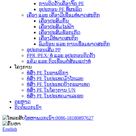
ການຕິດຕັ້ງເຄື່ອງຈັກ PE
ອຸປະກອນ PE ທີ່ຜະລິດ
ເຄື່ອງ ແລະ ເຄື່ອງມືເຊື່ອມທໍ່ພາດສະຕິກ
ເຄື່ອງປະສົມກົ້ນ
ເຄື່ອງປະສົມໄຟຟ້າ
ເຄື່ອງປະສົມຊັອກເກັດ
ເຄື່ອງມືທໍ່ພາດສະຕິກ
ລົມຮ້ອນ ແລະ ການເຊື່ອມພາດສະຕິກ
ອຸປະກອນເສີມ PP
PPR /PEX/ ທໍ່ ແລະ ອຸປະກອນຕິດຕັ້ງ
ແຄ້ມ ແລະ ຕົວເຊື່ອມຕໍ່ສ້ອມແປງທໍ່
ໂຄງການ
ທໍ່ສົ່ງ PE ໃນອາຟຣິກາ
ທໍ່ສົ່ງ PE ໃນປະເທດມົງໂກເລຍ
ທໍ່ສົ່ງ PE ໃນປະເທດບັງກະລາເທດ
ທໍ່ສົ່ງ PE ໃນໂຄງການ UN
ທໍ່ສົ່ງ PE ໃນປະເທດມາເລເຊຍ
ຕະຫຼາດ
ຕິດຕໍ່ພວກເຮົາ
ໂທຫາພວກເຮົາ:
0086-18180897627
English