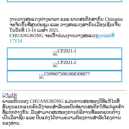
ງານວາງສະແດງຢາງພາລາ ແລະ ພາດສະຕິກສາກົນ Chinaplas
ຈະຈັດຂຶ້ນທີ່ສູນປະຊຸມ ແລະ ວາງສະແດງສາກົນເມືອງເຊີນເຈີ້ນ
ໃນວັນທີ 13-16 ເມສາ 2021.
CHUANGRONG ຈະເຂົ້າຮ່ວມງານວາງສະແດງ
ບູດເລກທີ
17Y24
ພາລະກິດຂອງ CHUANGRONG ແມ່ນການສະໜອງວິທີແກ້ໄຂທີ່
ສົມບູນແບບແບບຄົບວົງຈອນສຳລັບລະບົບທໍ່ພາດສະຕິກໃຫ້ແກ່ລູກຄ້າ
ທີ່ແຕກຕ່າງກັນ. ມັນສາມາດສະໜອງການບໍລິການທີ່ອອກແບບຢ່າງ
ເປັນມືອາຊີບ ແລະ ປັບແຕ່ງໄດ້ຕາມຄວາມຕ້ອງການສຳລັບໂຄງການ
ຂອງທ່ານ.