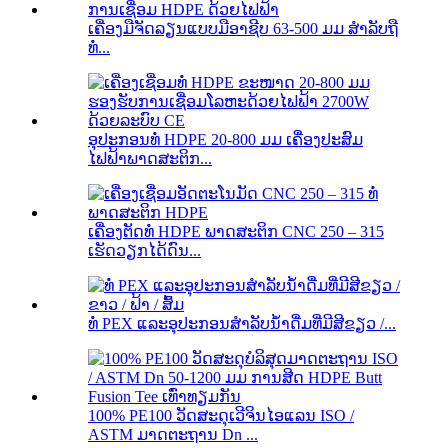
ເຄື່ອງມືຈັດລຽນແບບມືອາຊີບ 63-500 ມມ ສຳລັບຖື
ທໍ່...
ອຸປະກອນທໍ່ HDPE 20-800 ມມ ເຄື່ອງປະສົມ
ໄຟຟ້າພາດສະຕິກ...
ເຄື່ອງຕັດທໍ່ HDPE ພາດສະຕິກ CNC 250 – 315
ເຮັດວຽກໄດ້ດົນ...
ທໍ່ PEX ແລະອຸປະກອນສຳລັບນ້ຳດື່ມທີ່ມີສີຂຽວ /...
100% PE100 ວັດສະດຸເວີຈິນໄອແລນ ISO /
ASTM ມາດຕະຖານ Dn ...