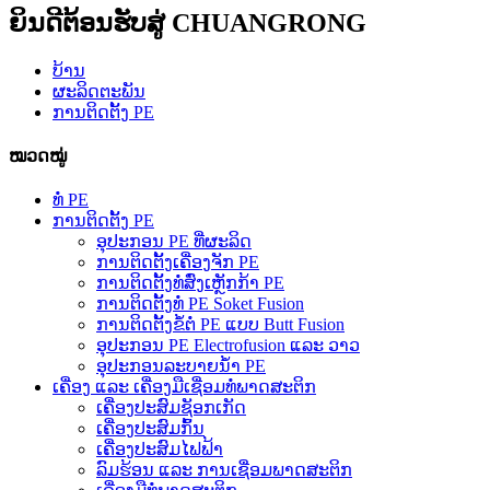
ຍິນດີຕ້ອນຮັບສູ່ CHUANGRONG
ບ້ານ
ຜະລິດຕະພັນ
ການຕິດຕັ້ງ PE
ໝວດໝູ່
ທໍ່ PE
ການຕິດຕັ້ງ PE
ອຸປະກອນ PE ທີ່ຜະລິດ
ການຕິດຕັ້ງເຄື່ອງຈັກ PE
ການຕິດຕັ້ງທໍ່ສົ່ງເຫຼັກກ້າ PE
ການຕິດຕັ້ງທໍ່ PE Soket Fusion
ການຕິດຕັ້ງຂໍ້ຕໍ່ PE ແບບ Butt Fusion
ອຸປະກອນ PE Electrofusion ແລະ ວາວ
ອຸປະກອນລະບາຍນ້ຳ PE
ເຄື່ອງ ແລະ ເຄື່ອງມືເຊື່ອມທໍ່ພາດສະຕິກ
ເຄື່ອງປະສົມຊັອກເກັດ
ເຄື່ອງປະສົມກົ້ນ
ເຄື່ອງປະສົມໄຟຟ້າ
ລົມຮ້ອນ ແລະ ການເຊື່ອມພາດສະຕິກ