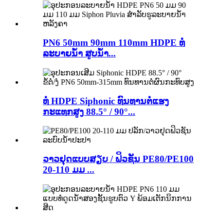
PN6 50mm 90mm 110mm HDPE ທໍ່
ລະບາຍນ້ຳ ສູບນ້ຳ...
ທໍ່ HDPE Siphonic ທົນທານຕໍ່ແຮງ
ກະແທກສູງ 88.5° / 90°...
ວາວຢຸດແບບສຽບ / ຟິວຊັນ PE80/PE100
20-110 ມມ ...