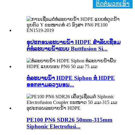
ຕິດຕໍ່ພວກເຮົາ
ອຸປະກອນລະບາຍນ້ຳ HDPE ສຳລັບເຊື່ອມ
ຕໍ່ທໍ່ລະບາຍນ້ຳແບບ Buttfusion Si...
ທໍ່ລະບາຍນ້ຳ HDPE Siphon ທໍ່ HDPE
ອອກຕາມລວງນອນ...
PE100 PN6 SDR26 50mm-315mm
Siphonic Electrofusi...