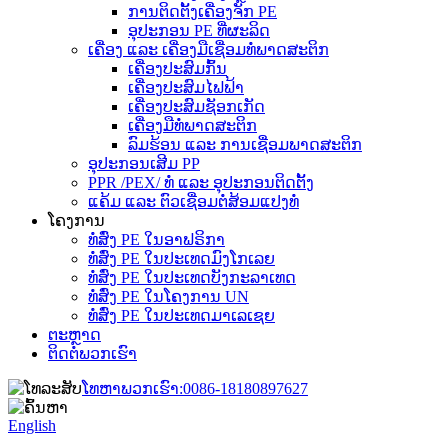
ການຕິດຕັ້ງເຄື່ອງຈັກ PE
ອຸປະກອນ PE ທີ່ຜະລິດ
ເຄື່ອງ ແລະ ເຄື່ອງມືເຊື່ອມທໍ່ພາດສະຕິກ
ເຄື່ອງປະສົມກົ້ນ
ເຄື່ອງປະສົມໄຟຟ້າ
ເຄື່ອງປະສົມຊັອກເກັດ
ເຄື່ອງມືທໍ່ພາດສະຕິກ
ລົມຮ້ອນ ແລະ ການເຊື່ອມພາດສະຕິກ
ອຸປະກອນເສີມ PP
PPR /PEX/ ທໍ່ ແລະ ອຸປະກອນຕິດຕັ້ງ
ແຄ້ມ ແລະ ຕົວເຊື່ອມຕໍ່ສ້ອມແປງທໍ່
ໂຄງການ
ທໍ່ສົ່ງ PE ໃນອາຟຣິກາ
ທໍ່ສົ່ງ PE ໃນປະເທດມົງໂກເລຍ
ທໍ່ສົ່ງ PE ໃນປະເທດບັງກະລາເທດ
ທໍ່ສົ່ງ PE ໃນໂຄງການ UN
ທໍ່ສົ່ງ PE ໃນປະເທດມາເລເຊຍ
ຕະຫຼາດ
ຕິດຕໍ່ພວກເຮົາ
ໂທຫາພວກເຮົາ:
0086-18180897627
English