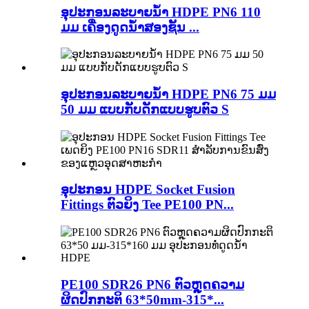
ອຸປະກອນລະບາຍນ້ຳ HDPE PN6 110
ມມ ເຄື່ອງດູດນ້ຳສອງຊັ້ນ ...
ອຸປະກອນລະບາຍນ້ຳ HDPE PN6 75 ມມ
50 ມມ ແບບກັບດັກແບບຮູບຕົວ S
ອຸປະກອນ HDPE Socket Fusion
Fittings ຕົວຍິງ Tee PE100 PN...
PE100 SDR26 PN6 ຕົວຫຼຸດຄວາມ
ຜິດປົກກະຕິ 63*50mm-315*...