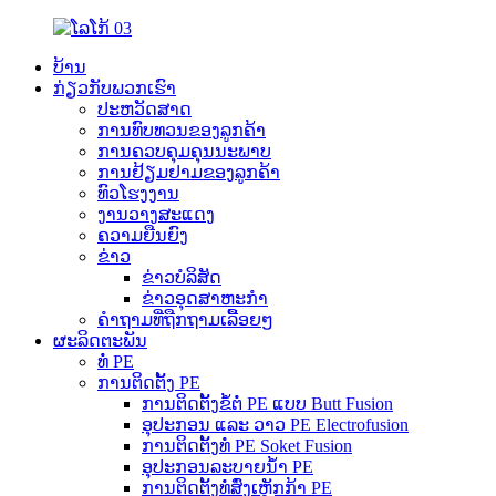
ບ້ານ
ກ່ຽວກັບພວກເຮົາ
ປະຫວັດສາດ
ການທົບທວນຂອງລູກຄ້າ
ການຄວບຄຸມຄຸນນະພາບ
ການຢ້ຽມຢາມຂອງລູກຄ້າ
ທົວໂຮງງານ
ງານວາງສະແດງ
ຄວາມຍືນຍົງ
ຂ່າວ
ຂ່າວບໍລິສັດ
ຂ່າວອຸດສາຫະກຳ
ຄຳຖາມທີ່ຖືກຖາມເລື້ອຍໆ
ຜະລິດຕະພັນ
ທໍ່ PE
ການຕິດຕັ້ງ PE
ການຕິດຕັ້ງຂໍ້ຕໍ່ PE ແບບ Butt Fusion
ອຸປະກອນ ແລະ ວາວ PE Electrofusion
ການຕິດຕັ້ງທໍ່ PE Soket Fusion
ອຸປະກອນລະບາຍນ້ຳ PE
ການຕິດຕັ້ງທໍ່ສົ່ງເຫຼັກກ້າ PE