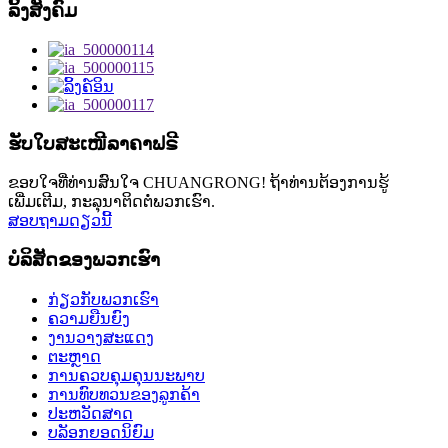
ລິ້ງສັງຄົມ
ຮັບໃບສະເໜີລາຄາຟຣີ
ຂອບໃຈທີ່ທ່ານສົນໃຈ CHUANGRONG! ຖ້າທ່ານຕ້ອງການຮູ້
ເພີ່ມເຕີມ, ກະລຸນາຕິດຕໍ່ພວກເຮົາ.
ສອບຖາມດຽວນີ້
ບໍລິສັດຂອງພວກເຮົາ
ກ່ຽວກັບພວກເຮົາ
ຄວາມຍືນຍົງ
ງານວາງສະແດງ
ຕະຫຼາດ
ການຄວບຄຸມຄຸນນະພາບ
ການທົບທວນຂອງລູກຄ້າ
ປະຫວັດສາດ
ບລັອກຍອດນິຍົມ