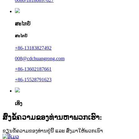
0086-18180897627
ສະໄກບ໌
ສະໄກບ໌
+86-13183827492
008@cdchuangrong.com
+86-13602187661
+86-15528791623
ເທິງ
ສົ່ງຂໍ້ຄວາມຂອງທ່ານຫາພວກເຮົາ:
ຂຽນຂໍ້ຄວາມຂອງທ່ານຢູ່ນີ້ ແລະ ສົ່ງມາໃຫ້ພວກເຮົາ