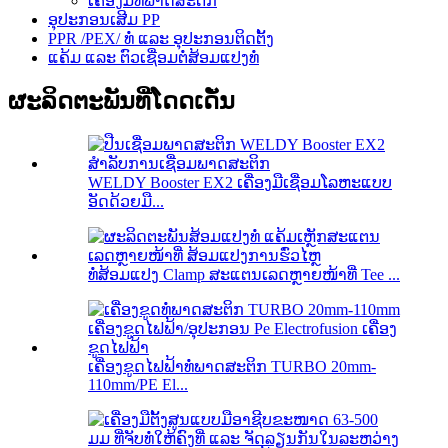
ເຄື່ອງມືທໍ່ພາດສະຕິກ
ອຸປະກອນເສີມ PP
PPR /PEX/ ທໍ່ ແລະ ອຸປະກອນຕິດຕັ້ງ
ແຄ້ມ ແລະ ຕົວເຊື່ອມຕໍ່ສ້ອມແປງທໍ່
ຜະລິດຕະພັນທີ່ໂດດເດັ່ນ
WELDY Booster EX2 ເຄື່ອງມືເຊື່ອມໂລຫະແບບ
ອັດດ້ວຍມື...
ທໍ່ສ້ອມແປງ Clamp ສະແຕນເລດຫຼາຍໜ້າທີ່ Tee ...
ເຄື່ອງຂູດໄຟຟ້າທໍ່ພາດສະຕິກ TURBO 20mm-
110mm/PE El...