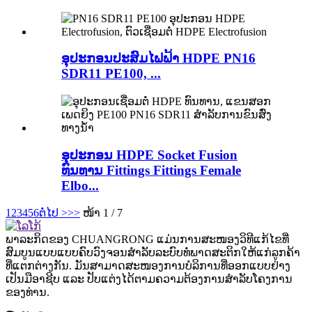
ອຸປະກອນປະສົມໄຟຟ້າ HDPE PN16
SDR11 PE100, ...
ອຸປະກອນ HDPE Socket Fusion
ທົນທານ Fittings Fittings Female
Elbo...
1
2
3
4
5
6
ຕໍ່ໄປ >
>>
ໜ້າ 1 / 7
ພາລະກິດຂອງ CHUANGRONG ແມ່ນການສະໜອງວິທີແກ້ໄຂທີ່
ສົມບູນແບບແບບຄົບວົງຈອນສຳລັບລະບົບທໍ່ພາດສະຕິກໃຫ້ແກ່ລູກຄ້າ
ທີ່ແຕກຕ່າງກັນ. ມັນສາມາດສະໜອງການບໍລິການທີ່ອອກແບບຢ່າງ
ເປັນມືອາຊີບ ແລະ ປັບແຕ່ງໄດ້ຕາມຄວາມຕ້ອງການສຳລັບໂຄງການ
ຂອງທ່ານ.