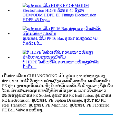
OEM/ODM HDPE EF Fittings Electrofusion
HDPE 45 Deg...
ອຸປະກອນເສີມ PP 16 Bar, ອຸປະກອນຫຼຸດຄວາມ
ດັນດ້ວຍທໍ່...
ທໍ່ HDPE ໂພລີເອທິລີນຄວາມໜາແໜ້ນສູງສຳລັບ
ນ້ຳດື່ມ...
ເມື່ອທ່ານເລືອກ CHUANGRONG ເປັນຄູ່ຮ່ວມງານສະໜອງຂອງ
ທ່ານ, ທ່ານຈະໄດ້ຮັບຫຼາຍກວ່າພຽງແຕ່ຜະລິດຕະພັນ. ຜະລິດຕະພັນ
PE ຫຼາກຫຼາຍຊະນິດແມ່ນໜຶ່ງໃນຜະລິດຕະພັນທີ່ກວ້າງຂວາງທີ່ສຸດໃນ
ໂລກ. ທ່ານສາມາດຊອກຫາສິ່ງທີ່ທ່ານຕ້ອງການ. ພວກເຮົາສາມາດ
ສະໜອງອຸປະກອນ PE Socket, ອຸປະກອນ PE Butt-fusion, ອຸປະກອນ
PE Electrofusion, ອຸປະກອນ PE Siphon Drainage, ອຸປະກອນ PE-
steel Transition, ອຸປະກອນ PE Machined, ອຸປະກອນ PE Fabricated,
PE Ball Valve ແລະອື່ນໆ.