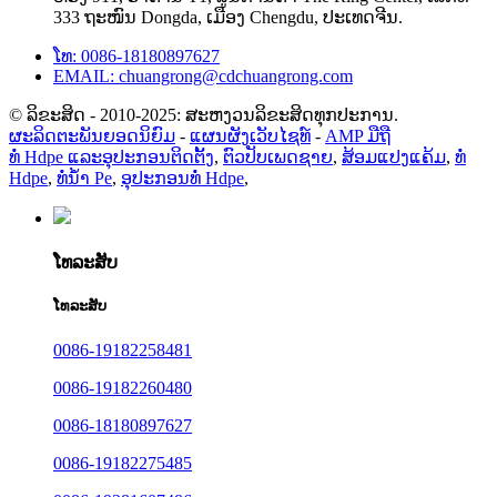
333 ຖະໜົນ Dongda, ເມືອງ Chengdu, ປະເທດຈີນ.
ໂທ: 0086-18180897627
EMAIL: chuangrong@cdchuangrong.com
© ລິຂະສິດ - 2010-2025: ສະຫງວນລິຂະສິດທຸກປະການ.
ຜະລິດຕະພັນຍອດນິຍົມ
-
ແຜນຜັງເວັບໄຊທ໌
-
AMP ມືຖື
ທໍ່ Hdpe ແລະອຸປະກອນຕິດຕັ້ງ
,
ຕົວປັບເພດຊາຍ
,
ສ້ອມແປງແຄ້ມ
,
ທໍ່
Hdpe
,
ທໍ່ນໍ້າ Pe
,
ອຸປະກອນທໍ່ Hdpe
,
ໂທລະສັບ
ໂທລະສັບ
0086-19182258481
0086-19182260480
0086-18180897627
0086-19182275485