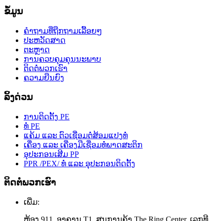
ຂໍ້ມູນ
ຄຳຖາມທີ່ຖືກຖາມເລື້ອຍໆ
ປະຫວັດສາດ
ຕະຫຼາດ
ການຄວບຄຸມຄຸນນະພາບ
ຕິດຕໍ່ພວກເຮົາ
ຄວາມຍືນຍົງ
ລິ້ງດ່ວນ
ການຕິດຕັ້ງ PE
ທໍ່ PE
ແຄ້ມ ແລະ ຕົວເຊື່ອມຕໍ່ສ້ອມແປງທໍ່
ເຄື່ອງ ແລະ ເຄື່ອງມືເຊື່ອມທໍ່ພາດສະຕິກ
ອຸປະກອນເສີມ PP
PPR /PEX/ ທໍ່ ແລະ ອຸປະກອນຕິດຕັ້ງ
ຕິດຕໍ່ພວກເຮົາ
ເພີ່ມ:
ຫ້ອງ 911, ອາຄານ T1, ສູນການຄ້າ The Ring Center, ເລກທີ