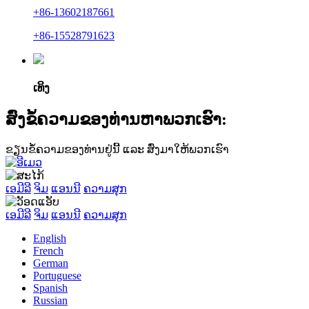
+86-13602187661
+86-15528791623
ເທິງ
ສົ່ງຂໍ້ຄວາມຂອງທ່ານຫາພວກເຮົາ:
ຂຽນຂໍ້ຄວາມຂອງທ່ານຢູ່ນີ້ ແລະ ສົ່ງມາໃຫ້ພວກເຮົາ
ເອມີລີ
ຈິມ
ແອນນີ
ຄວາມສຸກ
ເອມີລີ
ຈິມ
ແອນນີ
ຄວາມສຸກ
English
French
German
Portuguese
Spanish
Russian