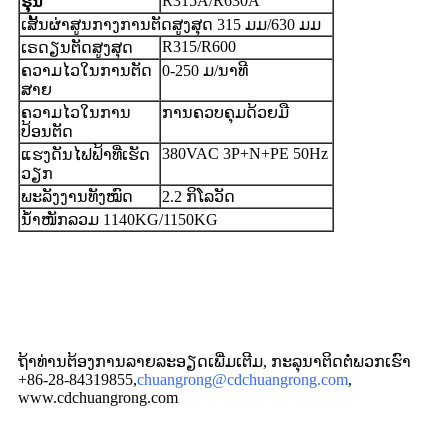
R315A/R630A
ຮຸ່ນ
ເສັ້ນຜ່າສູນກາງການຕັດສູງສຸດ 315 ມມ/630 ມມ
R315/R600
ເຣດຽນຕັດສູງສຸດ
ຄວາມໄວໃນການຕັດ
0-250 ມ/ນາທີ
ສາຍ
ຄວາມໄວໃນການ
ການຄວບຄຸມດ້ວຍມື
ປ້ອນຕັດ
380VAC 3P+N+PE 50Hz
ແຮງດັນໄຟຟ້າທີ່ເຮັດ
ວຽກ
ພະລັງງານທັງໝົດ
2.2 ກິໂລວັດ
ນ້ຳໜັກລວມ 1140KG/1150KG
ຖ້າທ່ານຕ້ອງການລາຍລະອຽດເພີ່ມເຕີມ, ກະລຸນາຕິດຕໍ່ພວກເຮົາ
+86-28-84319855,
chuangrong@cdchuangrong.com
,
www.cdchuangrong.com