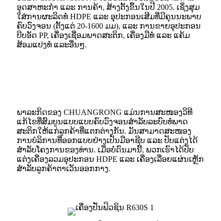
ອຸດສາຫະກໍາ ແລະ ການຄ້າ, ສ້າງຕັ້ງຂຶ້ນໃນປີ 2005. ເຊິ່ງສຸມ
ໃສ່ການຜະລິດທໍ່ HDPE ແລະ ອຸປະກອນເສີມທີ່ມີຄຸນນະພາບ
ຄົບວົງຈອນ (ຕັ້ງແຕ່ 20-1600 ມມ), ແລະ ການຂາຍອຸປະກອນ
ບີບອັດ PP, ເຄື່ອງເຊື່ອມພາດສະຕິກ, ເຄື່ອງມືທໍ່ ແລະ ແຄ້ມ
ສ້ອມແປງທໍ່ ແລະອື່ນໆ.
ພາລະກິດຂອງ CHUANGRONG ແມ່ນການສະໜອງວິທີ
ແກ້ໄຂທີ່ສົມບູນແບບແບບຄົບວົງຈອນສຳລັບລະບົບທໍ່ພາດ
ສະຕິກໃຫ້ແກ່ລູກຄ້າທີ່ແຕກຕ່າງກັນ. ມັນສາມາດສະໜອງ
ການບໍລິການທີ່ອອກແບບຢ່າງເປັນມືອາຊີບ ແລະ ປັບແຕ່ງໄດ້
ສຳລັບໂຄງການຂອງທ່ານ. ເມື່ອບໍ່ດົນມານີ້, ພວກເຮົາໄດ້ປັບ
ແຕ່ງເຄື່ອງລວມອຸປະກອນ HDPE ແລະ ເຄື່ອງເລື່ອຍແຜ່ນເຫຼັກ
ສຳລັບລູກຄ້າຕາເວັນອອກກາງ.