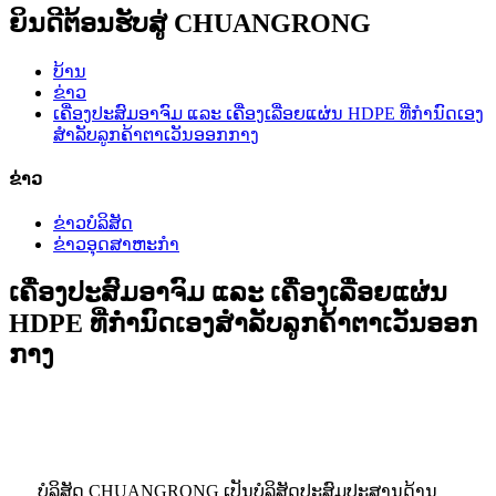
ຍິນດີຕ້ອນຮັບສູ່ CHUANGRONG
ບ້ານ
ຂ່າວ
ເຄື່ອງປະສົມອາຈົມ ແລະ ເຄື່ອງເລື່ອຍແຜ່ນ HDPE ທີ່ກຳນົດເອງ
ສຳລັບລູກຄ້າຕາເວັນອອກກາງ
ຂ່າວ
ຂ່າວບໍລິສັດ
ຂ່າວອຸດສາຫະກຳ
ເຄື່ອງປະສົມອາຈົມ ແລະ ເຄື່ອງເລື່ອຍແຜ່ນ
HDPE ທີ່ກຳນົດເອງສຳລັບລູກຄ້າຕາເວັນອອກ
ກາງ
ບໍລິສັດ CHUANGRONG ເປັນບໍລິສັດປະສົມປະສານດ້ານ