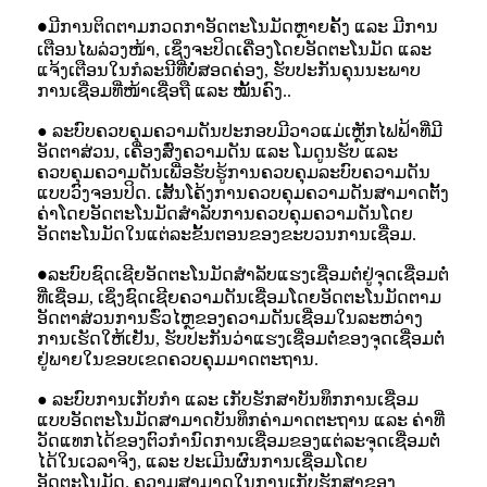
ມີການຕິດຕາມກວດກາອັດຕະໂນມັດຫຼາຍຄັ້ງ ແລະ ມີການ
●
ເຕືອນໄພລ່ວງໜ້າ, ເຊິ່ງຈະປິດເຄື່ອງໂດຍອັດຕະໂນມັດ ແລະ
ແຈ້ງເຕືອນໃນກໍລະນີທີ່ບໍ່ສອດຄ່ອງ, ຮັບປະກັນຄຸນນະພາບ
ການເຊື່ອມທີ່ໜ້າເຊື່ອຖື ແລະ ໝັ້ນຄົງ.
.
● ລະບົບຄວບຄຸມຄວາມດັນປະກອບມີວາວແມ່ເຫຼັກໄຟຟ້າທີ່ມີ
ອັດຕາສ່ວນ, ເຄື່ອງສົ່ງຄວາມດັນ ແລະ ໂມດູນຮັບ ແລະ
ຄວບຄຸມຄວາມດັນເພື່ອຮັບຮູ້ການຄວບຄຸມລະບົບຄວາມດັນ
ແບບວົງຈອນປິດ. ເສັ້ນໂຄ້ງການຄວບຄຸມຄວາມດັນສາມາດຕັ້ງ
ຄ່າໂດຍອັດຕະໂນມັດສຳລັບການຄວບຄຸມຄວາມດັນໂດຍ
ອັດຕະໂນມັດໃນແຕ່ລະຂັ້ນຕອນຂອງຂະບວນການເຊື່ອມ
.
ລະບົບຊົດເຊີຍອັດຕະໂນມັດສຳລັບແຮງເຊື່ອມຕໍ່ຢູ່ຈຸດເຊື່ອມຕໍ່
●
ທີ່ເຊື່ອມ, ເຊິ່ງຊົດເຊີຍຄວາມດັນເຊື່ອມໂດຍອັດຕະໂນມັດຕາມ
ອັດຕາສ່ວນການຮົ່ວໄຫຼຂອງຄວາມດັນເຊື່ອມໃນລະຫວ່າງ
ການເຮັດໃຫ້ເຢັນ, ຮັບປະກັນວ່າແຮງເຊື່ອມຕໍ່ຂອງຈຸດເຊື່ອມຕໍ່
ຢູ່ພາຍໃນຂອບເຂດຄວບຄຸມມາດຕະຖານ
.
● ລະບົບການເກັບກຳ ແລະ ເກັບຮັກສາບັນທຶກການເຊື່ອມ
ແບບອັດຕະໂນມັດສາມາດບັນທຶກຄ່າມາດຕະຖານ ແລະ ຄ່າທີ່
ວັດແທກໄດ້ຂອງຕົວກຳນົດການເຊື່ອມຂອງແຕ່ລະຈຸດເຊື່ອມຕໍ່
ໄດ້ໃນເວລາຈິງ, ແລະ ປະເມີນຜົນການເຊື່ອມໂດຍ
ອັດຕະໂນມັດ. ຄວາມສາມາດໃນການເກັບຮັກສາຂອງ