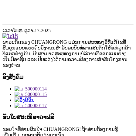
ເວລາໂພສ: ຕຸລາ-17-2025
ພາລະກິດຂອງ CHUANGRONG ແມ່ນການສະໜອງວິທີແກ້ໄຂທີ່
ສົມບູນແບບແບບຄົບວົງຈອນສຳລັບລະບົບທໍ່ພາດສະຕິກໃຫ້ແກ່ລູກຄ້າ
ທີ່ແຕກຕ່າງກັນ. ມັນສາມາດສະໜອງການບໍລິການທີ່ອອກແບບຢ່າງ
ເປັນມືອາຊີບ ແລະ ປັບແຕ່ງໄດ້ຕາມຄວາມຕ້ອງການສຳລັບໂຄງການ
ຂອງທ່ານ.
ລິ້ງສັງຄົມ
ຮັບໃບສະເໜີລາຄາຟຣີ
ຂອບໃຈທີ່ທ່ານສົນໃຈ CHUANGRONG! ຖ້າທ່ານຕ້ອງການຮູ້
ເພີ່ມເຕີມ, ກະລຸນາຕິດຕໍ່ພວກເຮົາ.