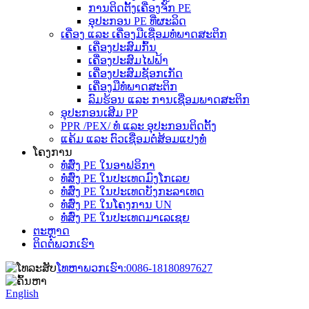
ການຕິດຕັ້ງເຄື່ອງຈັກ PE
ອຸປະກອນ PE ທີ່ຜະລິດ
ເຄື່ອງ ແລະ ເຄື່ອງມືເຊື່ອມທໍ່ພາດສະຕິກ
ເຄື່ອງປະສົມກົ້ນ
ເຄື່ອງປະສົມໄຟຟ້າ
ເຄື່ອງປະສົມຊັອກເກັດ
ເຄື່ອງມືທໍ່ພາດສະຕິກ
ລົມຮ້ອນ ແລະ ການເຊື່ອມພາດສະຕິກ
ອຸປະກອນເສີມ PP
PPR /PEX/ ທໍ່ ແລະ ອຸປະກອນຕິດຕັ້ງ
ແຄ້ມ ແລະ ຕົວເຊື່ອມຕໍ່ສ້ອມແປງທໍ່
ໂຄງການ
ທໍ່ສົ່ງ PE ໃນອາຟຣິກາ
ທໍ່ສົ່ງ PE ໃນປະເທດມົງໂກເລຍ
ທໍ່ສົ່ງ PE ໃນປະເທດບັງກະລາເທດ
ທໍ່ສົ່ງ PE ໃນໂຄງການ UN
ທໍ່ສົ່ງ PE ໃນປະເທດມາເລເຊຍ
ຕະຫຼາດ
ຕິດຕໍ່ພວກເຮົາ
ໂທຫາພວກເຮົາ:
0086-18180897627
English