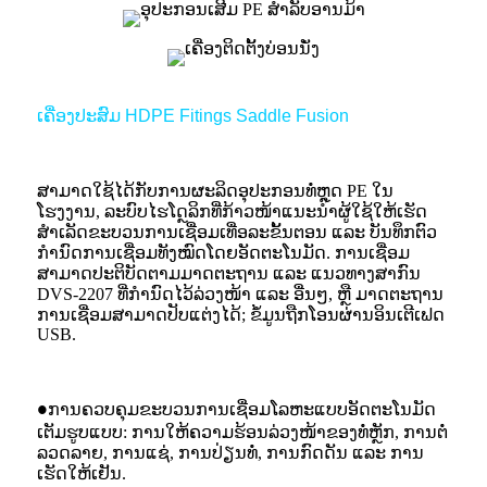
ເຄື່ອງປະສົມ HDPE Fitings Saddle Fusion
ສາມາດໃຊ້ໄດ້ກັບການຜະລິດອຸປະກອນທໍ່ຫຼຸດ PE ໃນ
ໂຮງງານ, ລະບົບໄຮໂດຼລິກທີ່ກ້າວໜ້າແນະນຳຜູ້ໃຊ້ໃຫ້ເຮັດ
ສຳເລັດຂະບວນການເຊື່ອມເທື່ອລະຂັ້ນຕອນ ແລະ ບັນທຶກຕົວ
ກຳນົດການເຊື່ອມທັງໝົດໂດຍອັດຕະໂນມັດ. ການເຊື່ອມ
ສາມາດປະຕິບັດຕາມມາດຕະຖານ ແລະ ແນວທາງສາກົນ
DVS-2207 ທີ່ກຳນົດໄວ້ລ່ວງໜ້າ ແລະ ອື່ນໆ, ຫຼື ມາດຕະຖານ
ການເຊື່ອມສາມາດປັບແຕ່ງໄດ້; ຂໍ້ມູນຖືກໂອນຜ່ານອິນເຕີເຟດ
USB.
ການຄວບຄຸມຂະບວນການເຊື່ອມໂລຫະແບບອັດຕະໂນມັດ
●
ເຕັມຮູບແບບ: ການໃຫ້ຄວາມຮ້ອນລ່ວງໜ້າຂອງທໍ່ຫຼັກ, ການຕໍ່
ລວດລາຍ, ການແຊ່, ການປ່ຽນທໍ່, ການກົດດັນ ແລະ ການ
ເຮັດໃຫ້ເຢັນ
.