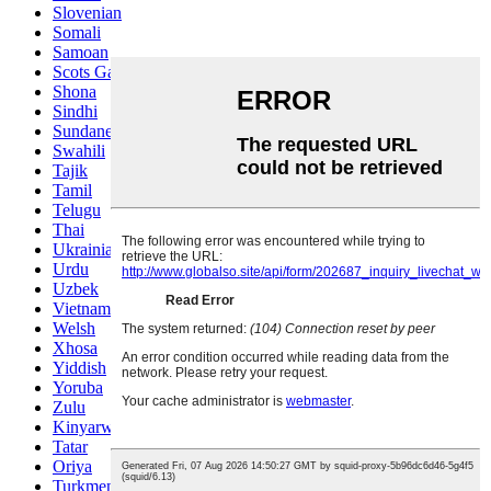
Slovenian
Somali
Samoan
Scots Gaelic
Shona
Sindhi
Sundanese
Swahili
Tajik
Tamil
Telugu
Thai
Ukrainian
Urdu
Uzbek
Vietnamese
Welsh
Xhosa
Yiddish
Yoruba
Zulu
Kinyarwanda
Tatar
Oriya
Turkmen