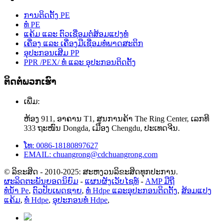
ການຕິດຕັ້ງ PE
ທໍ່ PE
ແຄ້ມ ແລະ ຕົວເຊື່ອມຕໍ່ສ້ອມແປງທໍ່
ເຄື່ອງ ແລະ ເຄື່ອງມືເຊື່ອມທໍ່ພາດສະຕິກ
ອຸປະກອນເສີມ PP
PPR /PEX/ ທໍ່ ແລະ ອຸປະກອນຕິດຕັ້ງ
ຕິດຕໍ່ພວກເຮົາ
ເພີ່ມ:
ຫ້ອງ 911, ອາຄານ T1, ສູນການຄ້າ The Ring Center, ເລກທີ
333 ຖະໜົນ Dongda, ເມືອງ Chengdu, ປະເທດຈີນ.
ໂທ: 0086-18180897627
EMAIL: chuangrong@cdchuangrong.com
© ລິຂະສິດ - 2010-2025: ສະຫງວນລິຂະສິດທຸກປະການ.
ຜະລິດຕະພັນຍອດນິຍົມ
-
ແຜນຜັງເວັບໄຊທ໌
-
AMP ມືຖື
ທໍ່ນໍ້າ Pe
,
ຕົວປັບເພດຊາຍ
,
ທໍ່ Hdpe ແລະອຸປະກອນຕິດຕັ້ງ
,
ສ້ອມແປງ
ແຄ້ມ
,
ທໍ່ Hdpe
,
ອຸປະກອນທໍ່ Hdpe
,