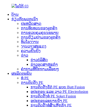
ບ້ານ
ກ່ຽວກັບພວກເຮົາ
ປະຫວັດສາດ
ການທົບທວນຂອງລູກຄ້າ
ການຄວບຄຸມຄຸນນະພາບ
ການຢ້ຽມຢາມຂອງລູກຄ້າ
ທົວໂຮງງານ
ງານວາງສະແດງ
ຄວາມຍືນຍົງ
ຂ່າວ
ຂ່າວບໍລິສັດ
ຂ່າວອຸດສາຫະກຳ
ຄຳຖາມທີ່ຖືກຖາມເລື້ອຍໆ
ຜະລິດຕະພັນ
ທໍ່ PE
ການຕິດຕັ້ງ PE
ການຕິດຕັ້ງຂໍ້ຕໍ່ PE ແບບ Butt Fusion
ອຸປະກອນ ແລະ ວາວ PE Electrofusion
ການຕິດຕັ້ງທໍ່ PE Soket Fusion
ອຸປະກອນລະບາຍນ້ຳ PE
ການຕິດຕັ້ງທໍ່ສົ່ງເຫຼັກກ້າ PE