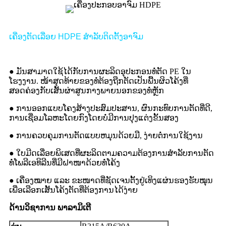
ເຄື່ອງຕັດເລື່ອຍ HDPE ສຳລັບຕິດຕັ້ງອາຈົມ
● ມັນສາມາດໃຊ້ໄດ້ກັບການຜະລິດອຸປະກອນທໍ່ຕັດ PE ໃນ
ໂຮງງານ. ໜ້າສຸດທ້າຍຂອງທໍ່ຕ້ອງຖືກຕັດເປັນພື້ນຜິວໂຄ້ງທີ່
ສອດຄ່ອງກັບເສັ້ນຜ່າສູນກາງພາຍນອກຂອງທໍ່ຫຼັກ
● ການອອກແບບໂຄງສ້າງປະສົມປະສານ, ຜົນກະທົບການຕັດທີ່ດີ,
ການເຊື່ອມໂລຫະໂດຍກົງໂດຍບໍ່ມີການປຸງແຕ່ງຂັ້ນສອງ
● ການຄວບຄຸມການຕັດແບບຫມຸນດ້ວຍມື, ງ່າຍຕໍ່ການໃຊ້ງານ
● ໃບມີດເລື່ອຍພິເສດທີ່ຜະລິດຕາມຄວາມຕ້ອງການສຳລັບການຕັດ
ທໍ່ໂພລີເອທິລີນທີ່ມີຝາໜາດ້ວຍທໍ່ໂຄ້ງ
● ເຄື່ອງໝາຍ ແລະ ຂະໜາດທີ່ຊັດເຈນຕັ້ງຢູ່ເທິງແຜ່ນຮອງຮັບໝຸນ
ເພື່ອເລືອກເສັ້ນໂຄ້ງຕັດທີ່ຕ້ອງການໄດ້ງ່າຍ
ດ້ານວິຊາການ
ພາລາມິເຕີ