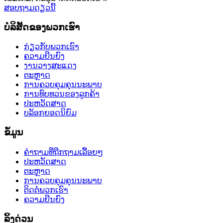
ສອບຖາມດຽວນີ້
ບໍລິສັດຂອງພວກເຮົາ
ກ່ຽວກັບພວກເຮົາ
ຄວາມຍືນຍົງ
ງານວາງສະແດງ
ຕະຫຼາດ
ການຄວບຄຸມຄຸນນະພາບ
ການທົບທວນຂອງລູກຄ້າ
ປະຫວັດສາດ
ບລັອກຍອດນິຍົມ
ຂໍ້ມູນ
ຄຳຖາມທີ່ຖືກຖາມເລື້ອຍໆ
ປະຫວັດສາດ
ຕະຫຼາດ
ການຄວບຄຸມຄຸນນະພາບ
ຕິດຕໍ່ພວກເຮົາ
ຄວາມຍືນຍົງ
ລິ້ງດ່ວນ