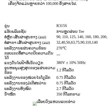
ເຄື່ອງຈັກແມ່ນຫຼາຍກວ່າ 100,000 ຄັ້ງ
ສາຍໄຟ.
R315S
ຮຸ່ນ
ແອັບພລິເຄຊັນ
ການຫຼຸດຜ່ອນ Tee
90, 110, 125, 140, 160, 180, 200,
ທໍ່ຫຼັກ ເສັ້ນຜ່າສູນກາງ (ມມ)
32,40,50,63,75,90,110,140
ທໍ່ສາຂາ ເສັ້ນຜ່າສູນກາງ (ມມ)
ພະລັງງານແຜ່ນຄວາມຮ້ອນ
270℃
ຂອບເຂດທີ່ສາມາດປັບຄວາມດັນ
一
ໄດ້
380V ± 10% 50Hz
ແຮງດັນໄຟຟ້າທີ່ເຮັດວຽກ
ອຸນຫະພູມສູງສຸດຂອງແຜ່ນຄວາມ
1.2 ກິໂລວັດ
ຮ້ອນ
ພະລັງງານຂອງໜ່ວຍໄຮໂດຼລິກ
0.75 ກິໂລວັດ
ພະລັງງານຂອງມໍເຕີສະວ່ານ
0.75 ກິໂລວັດ
ພະລັງງານທັງໝົດ
2.7 ກິໂລວັດ
ນ້ຳໜັກ
350 ກິໂລກຣາມ