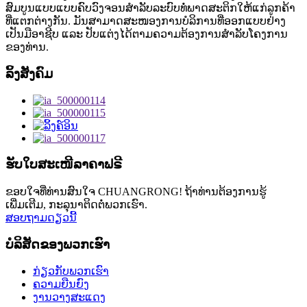
ສົມບູນແບບແບບຄົບວົງຈອນສຳລັບລະບົບທໍ່ພາດສະຕິກໃຫ້ແກ່ລູກຄ້າ
ທີ່ແຕກຕ່າງກັນ. ມັນສາມາດສະໜອງການບໍລິການທີ່ອອກແບບຢ່າງ
ເປັນມືອາຊີບ ແລະ ປັບແຕ່ງໄດ້ຕາມຄວາມຕ້ອງການສຳລັບໂຄງການ
ຂອງທ່ານ.
ລິ້ງສັງຄົມ
ຮັບໃບສະເໜີລາຄາຟຣີ
ຂອບໃຈທີ່ທ່ານສົນໃຈ CHUANGRONG! ຖ້າທ່ານຕ້ອງການຮູ້
ເພີ່ມເຕີມ, ກະລຸນາຕິດຕໍ່ພວກເຮົາ.
ສອບຖາມດຽວນີ້
ບໍລິສັດຂອງພວກເຮົາ
ກ່ຽວກັບພວກເຮົາ
ຄວາມຍືນຍົງ
ງານວາງສະແດງ