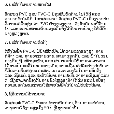
6, ປະສິດທິພາບການໜ่วงໄຟ
ວັດສະດຸ PVC ແລະ PVC-C ມີຄຸນສົມບັດຕ້ານໄຟໄດ້ດີ ແລະ
ສາມາດດັບໄຟໄດ້. ໂດຍສະເພາະ, ວັດສະດຸ PVC-C ເນື່ອງຈາກປະ
ລິມານຄລໍຣີນສູງກວ່າ PVC ຢ່າງຫຼວງຫຼາຍ, ດັ່ງນັ້ນດັດຊະນີຕ້ານ
ໄຟ ແລະ ຄວາມໜາແໜ້ນຂອງຄວັນຈຶ່ງໄດ້ຮັບການປັບປຸງໃຫ້ດີຂຶ້ນ
ຢ່າງຫຼວງຫຼາຍ.
7, ປະສິດທິພາບການຕິດຕັ້ງ
ທໍ່ສົ່ງໄຟຟ້າ PVC-C ມີນ້ຳໜັກເບົາ, ມີຄວາມແຂງແຮງສູງ, ການ
ກໍ່ສ້າງ ແລະ ການວາງງ່າຍດາຍ, ສາມາດຂຸດຄົ້ນ ແລະ ຝັງໃນຕອນ
ກາງຄືນ, ຖົມໜ້າຖະໜົນ, ແລະ ສາມາດເປີດໃຫ້ການຈະລາຈອນ
ໄດ້ຕາມປົກກະຕິໃນຕອນກາງເວັນ; ການເຊື່ອມຕໍ່ປລັກຢາງປະທັບຕາ
ທີ່ມີຄວາມຍືດຫຍຸ່ນແມ່ນສະດວກ ແລະ ວ່ອງໄວໃນການຕິດຕັ້ງ
ແລະ ເຊື່ອມຕໍ່, ແລະ ປະສິດທິພາບການປະທັບຕາການເຊື່ອມຕໍ່ແມ່ນ
ດີ, ເຊິ່ງສາມາດປ້ອງກັນການຮົ່ວໄຫຼຂອງນ້ຳໃຕ້ດິນ ແລະ ປົກປ້ອງ
ຄວາມປອດໄພຂອງການໃຊ້ສາຍໄຟຟ້າໄດ້ຢ່າງມີປະສິດທິພາບ.
8, ຊີວິດການບໍລິການຍາວ
ວັດສະດຸທໍ່ PVC-C ທົນທານຕໍ່ການກັດກ່ອນ, ຕ້ານການແກ່ກ່ອນ,
ອາຍຸການໃຊ້ງານສູງເຖິງ 50 ປີ ຫຼື ຫຼາຍກວ່ານັ້ນ.