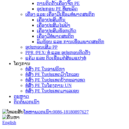
ການຕິດຕັ້ງເຄື່ອງຈັກ PE
ອຸປະກອນ PE ທີ່ຜະລິດ
ເຄື່ອງ ແລະ ເຄື່ອງມືເຊື່ອມທໍ່ພາດສະຕິກ
ເຄື່ອງປະສົມກົ້ນ
ເຄື່ອງປະສົມໄຟຟ້າ
ເຄື່ອງປະສົມຊັອກເກັດ
ເຄື່ອງມືທໍ່ພາດສະຕິກ
ລົມຮ້ອນ ແລະ ການເຊື່ອມພາດສະຕິກ
ອຸປະກອນເສີມ PP
PPR /PEX/ ທໍ່ ແລະ ອຸປະກອນຕິດຕັ້ງ
ແຄ້ມ ແລະ ຕົວເຊື່ອມຕໍ່ສ້ອມແປງທໍ່
ໂຄງການ
ທໍ່ສົ່ງ PE ໃນອາຟຣິກາ
ທໍ່ສົ່ງ PE ໃນປະເທດມົງໂກເລຍ
ທໍ່ສົ່ງ PE ໃນປະເທດບັງກະລາເທດ
ທໍ່ສົ່ງ PE ໃນໂຄງການ UN
ທໍ່ສົ່ງ PE ໃນປະເທດມາເລເຊຍ
ຕະຫຼາດ
ຕິດຕໍ່ພວກເຮົາ
ໂທຫາພວກເຮົາ:
0086-18180897627
English