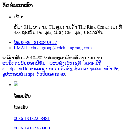
ຕິດຕໍ່ພວກເຮົາ
ເພີ່ມ:
ຫ້ອງ 911, ອາຄານ T1, ສູນການຄ້າ The Ring Center, ເລກທີ
333 ຖະໜົນ Dongda, ເມືອງ Chengdu, ປະເທດຈີນ.
ໂທ: 0086-18180897627
EMAIL: chuangrong@cdchuangrong.com
© ລິຂະສິດ - 2010-2025: ສະຫງວນລິຂະສິດທຸກປະການ.
ຜະລິດຕະພັນຍອດນິຍົມ
-
ແຜນຜັງເວັບໄຊທ໌
-
AMP ມືຖື
ທໍ່ Hdpe
,
ທໍ່ Hdpe ແລະອຸປະກອນຕິດຕັ້ງ
,
ສ້ອມແປງແຄ້ມ
,
ທໍ່ນໍ້າ Pe
,
ອຸປະກອນທໍ່ Hdpe
,
ຕົວປັບເພດຊາຍ
,
ໂທລະສັບ
ໂທລະສັບ
0086-19182258481
0086-19182260480