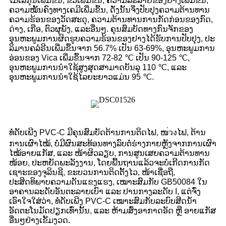
ໂມເລກຸນເພີ່ມຂຶ້ນ, ຂົ້ວເພີ່ມຂຶ້ນ, ຄວາມລະລາຍຂອງຢາງເພີ່ມຂຶ້ນ,
ຄວາມໝັ້ນຄົງທາງເຄມີເພີ່ມຂຶ້ນ, ດັ່ງນັ້ນຈຶ່ງປັບປຸງຄວາມຕ້ານທານ
ຄວາມຮ້ອນຂອງວັດສະດຸ, ຄວາມຕ້ານທານການກັດກ່ອນຂອງກົດ,
ດ່າງ, ເກືອ, ຕົວຜຸພັງ, ແລະອື່ນໆ. ຄຸນສົມບັດທາງກົນຈັກຂອງ
ອຸນຫະພູມການຜິດຮູບຄວາມຮ້ອນຂອງຢາງໄດ້ຮັບການປັບປຸງ, ປະ
ລິມານຄລໍຣີນເພີ່ມຂຶ້ນຈາກ 56.7% ເປັນ 63-69%, ອຸນຫະພູມການ
ອ່ອນຂອງ Vica ເພີ່ມຂຶ້ນຈາກ 72-82 ℃ ເປັນ 90-125 ℃,
ອຸນຫະພູມການນຳໃຊ້ສູງສຸດສາມາດບັນລຸ 110 ℃, ແລະ
ອຸນຫະພູມການນຳໃຊ້ໄລຍະຍາວແມ່ນ 95 ℃.
ທໍ່ດັບເພີງ PVC-C ມີຄຸນສົມບັດຕ້ານການຕິດໄຟ, ໜ่วงໄຟ, ຕ້ານ
ການເຜົາໄໝ້, ບໍ່ມີຜົນສະທ້ອນທາງລົບຕໍ່ຮ່າງກາຍຫຼັງຈາກການເຜົາ
ໄໝ້ອາຍແກັສ, ແລະ ໜ້າຜິວລຽບ, ການສູນເສຍຄວາມຕ້ານທານ
ໜ້ອຍ, ປະຫຍັດພະລັງງານ, ໂດຍພື້ນຖານແລ້ວຈະບໍ່ເກີດການກັດ
ເຊາະຂອງຈຸລິນຊີ, ຂະບວນການຕິດຕັ້ງໄວ, ໜ້າເຊື່ອຖື,
ປະສິດທິພາບຄວາມດັນແຂງແຮງ, ເໝາະສົມກັບ GB50084 ໃນ
ອາຄານລະດັບອັນຕະລາຍເບົາ ແລະ ປານກາງລະດັບ I, ແຕ່ຈົ່ງ
ເອົາໃຈໃສ່ວ່າ, ທໍ່ດັບເພີງ PVC-C ເໝາະສົມກັບລະບົບສີດນ້ຳ
ອັດຕະໂນມັດປຽກເທົ່ານັ້ນ, ແລະ ຫ້າມສົ່ງອາກາດອັດ ຫຼື ອາຍແກັສ
ອື່ນໆຢ່າງເຂັ້ມງວດ.