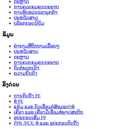
ຕະຫຼາດ
ການຄວບຄຸມຄຸນນະພາບ
ການທົບທວນຂອງລູກຄ້າ
ປະຫວັດສາດ
ບລັອກຍອດນິຍົມ
ຂໍ້ມູນ
ຄຳຖາມທີ່ຖືກຖາມເລື້ອຍໆ
ປະຫວັດສາດ
ຕະຫຼາດ
ການຄວບຄຸມຄຸນນະພາບ
ຕິດຕໍ່ພວກເຮົາ
ຄວາມຍືນຍົງ
ລິ້ງດ່ວນ
ການຕິດຕັ້ງ PE
ທໍ່ PE
ແຄ້ມ ແລະ ຕົວເຊື່ອມຕໍ່ສ້ອມແປງທໍ່
ເຄື່ອງ ແລະ ເຄື່ອງມືເຊື່ອມທໍ່ພາດສະຕິກ
ອຸປະກອນເສີມ PP
PPR /PEX/ ທໍ່ ແລະ ອຸປະກອນຕິດຕັ້ງ