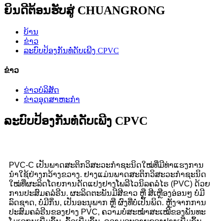
ຍິນດີຕ້ອນຮັບສູ່ CHUANGRONG
ບ້ານ
ຂ່າວ
ລະບົບປ້ອງກັນທໍ່ດັບເພີງ CPVC
ຂ່າວ
ຂ່າວບໍລິສັດ
ຂ່າວອຸດສາຫະກຳ
ລະບົບປ້ອງກັນທໍ່ດັບເພີງ CPVC
PVC-C ເປັນພາດສະຕິກວິສະວະກຳຊະນິດໃໝ່ທີ່ມີທ່າແຮງການ
ນຳໃຊ້ຢ່າງກວ້າງຂວາງ. ຢາງແມ່ນພາດສະຕິກວິສະວະກຳຊະນິດ
ໃໝ່ທີ່ຜະລິດໂດຍການດັດແປງຢາງໂພລີໄວນິລຄລໍໄຣ (PVC) ດ້ວຍ
ການປະສົມຄລໍຣີນ. ຜະລິດຕະພັນມີສີຂາວ ຫຼື ສີເຫຼືອງອ່ອນໆ ບໍ່ມີ
ລົດຊາດ, ບໍ່ມີກິ່ນ, ເປັນອະນຸພາກ ຫຼື ຜົງທີ່ບໍ່ເປັນພິດ. ຫຼັງຈາກການ
ປະສົມຄລໍຣີນຂອງຢາງ PVC, ຄວາມບໍ່ສະໝໍ່າສະເໝີຂອງພັນທະ