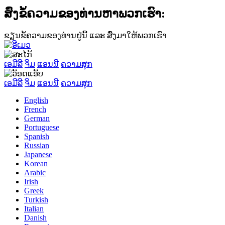
ສົ່ງຂໍ້ຄວາມຂອງທ່ານຫາພວກເຮົາ:
ຂຽນຂໍ້ຄວາມຂອງທ່ານຢູ່ນີ້ ແລະ ສົ່ງມາໃຫ້ພວກເຮົາ
ເອມີລີ
ຈິມ
ແອນນີ
ຄວາມສຸກ
ເອມີລີ
ຈິມ
ແອນນີ
ຄວາມສຸກ
English
French
German
Portuguese
Spanish
Russian
Japanese
Korean
Arabic
Irish
Greek
Turkish
Italian
Danish