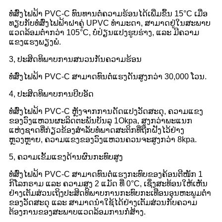
ທໍ່ສົ່ງໄຟຟ້າ PVC-C ທົນທານຕໍ່ຄວາມຮ້ອນໄດ້ເພີ່ມຂຶ້ນ 15°C ເມື່ອ
ທຽບກັບທໍ່ສົ່ງໄຟຟ້າຝາຄູ່ UPVC ທຳມະດາ, ສາມາດຢູ່ໃນສະພາບ
ແວດລ້ອມຕໍ່າກວ່າ 105°C, ບໍ່ປ່ຽນແປງຮູບຮ່າງ, ແລະ ມີຄວາມ
ແຂງແຮງພຽງພໍ.
3, ປະສິດທິພາບການສນວນກັນຄວາມຮ້ອນ
ທໍ່ສົ່ງໄຟຟ້າ PVC-C ສາມາດທົນຕໍ່ແຮງດັນສູງກວ່າ 30,000 ໂວນ.
4, ປະສິດທິພາບການບີບອັດ
ທໍ່ສົ່ງໄຟຟ້າ PVC-C ຫຼັງຈາກການດັດແປງວັດສະດຸ, ຄວາມແຂງ
ຂອງວົງແຫວນຜະລິດຕະພັນບັນລຸ 1Okpa, ສູງກວ່າພະແນກ
ແຫ່ງຊາດທີ່ກ່ຽວຂ້ອງສໍາລັບທໍ່ພາດສະຕິກທີ່ຖືກຝັງໄວ້ຢ່າງ
ຫຼວງຫຼາຍ, ຄວາມແຂງຂອງວົງແຫວນຄວນຈະສູງກວ່າ 8kpa.
5, ຄວາມເຂັ້ມແຂງດ້ານຜົນກະທົບສູງ
ທໍ່ສົ່ງໄຟຟ້າ PVC-C ສາມາດທົນຕໍ່ແຮງກະທົບຂອງຄ້ອນຕີໜັກ 1
ກິໂລກຣາມ ແລະ ຄວາມສູງ 2 ແມັດ ທີ່ 0°C, ເຊິ່ງສະທ້ອນໃຫ້ເຫັນ
ຢ່າງເຕັມສ່ວນເຖິງປະສິດທິພາບການກະທົບກະເທືອນອຸນຫະພູມຕໍ່າ
ຂອງວັດສະດຸ ແລະ ສາມາດນຳໃຊ້ໄດ້ຢ່າງເຕັມສ່ວນກັບຄວາມ
ຕ້ອງການຂອງສະພາບແວດລ້ອມການກໍ່ສ້າງ.