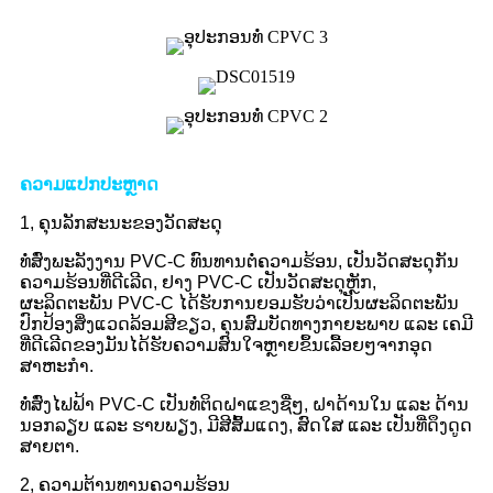
ຄວາມແປກປະຫຼາດ
1, ຄຸນລັກສະນະຂອງວັດສະດຸ
ທໍ່ສົ່ງພະລັງງານ PVC-C ທົນທານຕໍ່ຄວາມຮ້ອນ, ເປັນວັດສະດຸກັນ
ຄວາມຮ້ອນທີ່ດີເລີດ, ຢາງ PVC-C ເປັນວັດສະດຸຫຼັກ,
ຜະລິດຕະພັນ PVC-C ໄດ້ຮັບການຍອມຮັບວ່າເປັນຜະລິດຕະພັນ
ປົກປ້ອງສິ່ງແວດລ້ອມສີຂຽວ, ຄຸນສົມບັດທາງກາຍະພາບ ແລະ ເຄມີ
ທີ່ດີເລີດຂອງມັນໄດ້ຮັບຄວາມສົນໃຈຫຼາຍຂຶ້ນເລື້ອຍໆຈາກອຸດ
ສາຫະກໍາ.
ທໍ່ສົ່ງໄຟຟ້າ PVC-C ເປັນທໍ່ຕິດຝາແຂງຊື່ໆ, ຝາດ້ານໃນ ແລະ ດ້ານ
ນອກລຽບ ແລະ ຮາບພຽງ, ມີສີສົ້ມແດງ, ສົດໃສ ແລະ ເປັນທີ່ດຶງດູດ
ສາຍຕາ.
2, ຄວາມຕ້ານທານຄວາມຮ້ອນ