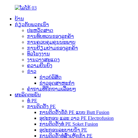
ບ້ານ
ກ່ຽວກັບພວກເຮົາ
ປະຫວັດສາດ
ການທົບທວນຂອງລູກຄ້າ
ການຄວບຄຸມຄຸນນະພາບ
ການຢ້ຽມຢາມຂອງລູກຄ້າ
ທົວໂຮງງານ
ງານວາງສະແດງ
ຄວາມຍືນຍົງ
ຂ່າວ
ຂ່າວບໍລິສັດ
ຂ່າວອຸດສາຫະກຳ
ຄຳຖາມທີ່ຖືກຖາມເລື້ອຍໆ
ຜະລິດຕະພັນ
ທໍ່ PE
ການຕິດຕັ້ງ PE
ການຕິດຕັ້ງຂໍ້ຕໍ່ PE ແບບ Butt Fusion
ອຸປະກອນ ແລະ ວາວ PE Electrofusion
ການຕິດຕັ້ງທໍ່ PE Soket Fusion
ອຸປະກອນລະບາຍນ້ຳ PE
ການຕິດຕັ້ງທໍ່ສົ່ງເຫຼັກກ້າ PE