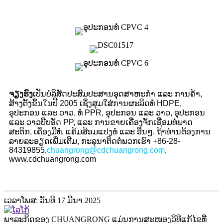
ຈຽງຣົງ
ເປັນບໍລິສັດປະສົມປະສານອຸດສາຫະກໍາ ແລະ ການຄ້າ,
ສ້າງຕັ້ງຂຶ້ນໃນປີ 2005 ເຊິ່ງສຸມໃສ່ການຜະລິດທໍ່ HDPE,
ອຸປະກອນ ແລະ ວາວ, ທໍ່ PPR, ອຸປະກອນ ແລະ ວາວ, ອຸປະກອນ
ແລະ ວາວບີບອັດ PP, ແລະ ການຂາຍເຄື່ອງຈັກເຊື່ອມທໍ່ພາດ
ສະຕິກ, ເຄື່ອງມືທໍ່, ແຄ້ມສ້ອມແປງທໍ່ ແລະ ອື່ນໆ. ຖ້າທ່ານຕ້ອງການ
ລາຍລະອຽດເພີ່ມເຕີມ, ກະລຸນາຕິດຕໍ່ພວກເຮົາ +86-28-
84319855,
chuangrong@cdchuangrong.com
,
www.cdchuangrong.com
ເວລາໂພສ: ວັນທີ 17 ມີນາ 2025
ພາລະກິດຂອງ CHUANGRONG ແມ່ນການສະໜອງວິທີແກ້ໄຂທີ່