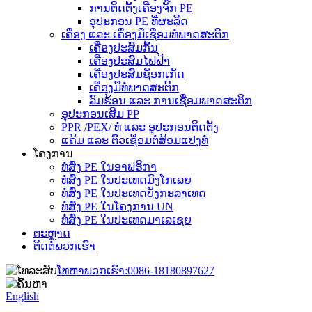
ການຕິດຕັ້ງເຄື່ອງຈັກ PE
ອຸປະກອນ PE ທີ່ຜະລິດ
ເຄື່ອງ ແລະ ເຄື່ອງມືເຊື່ອມທໍ່ພາດສະຕິກ
ເຄື່ອງປະສົມກົ້ນ
ເຄື່ອງປະສົມໄຟຟ້າ
ເຄື່ອງປະສົມຊັອກເກັດ
ເຄື່ອງມືທໍ່ພາດສະຕິກ
ລົມຮ້ອນ ແລະ ການເຊື່ອມພາດສະຕິກ
ອຸປະກອນເສີມ PP
PPR /PEX/ ທໍ່ ແລະ ອຸປະກອນຕິດຕັ້ງ
ແຄ້ມ ແລະ ຕົວເຊື່ອມຕໍ່ສ້ອມແປງທໍ່
ໂຄງການ
ທໍ່ສົ່ງ PE ໃນອາຟຣິກາ
ທໍ່ສົ່ງ PE ໃນປະເທດມົງໂກເລຍ
ທໍ່ສົ່ງ PE ໃນປະເທດບັງກະລາເທດ
ທໍ່ສົ່ງ PE ໃນໂຄງການ UN
ທໍ່ສົ່ງ PE ໃນປະເທດມາເລເຊຍ
ຕະຫຼາດ
ຕິດຕໍ່ພວກເຮົາ
ໂທຫາພວກເຮົາ:
0086-18180897627
English