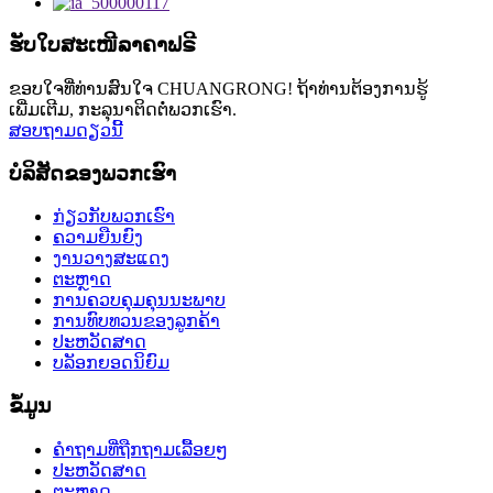
ຮັບໃບສະເໜີລາຄາຟຣີ
ຂອບໃຈທີ່ທ່ານສົນໃຈ CHUANGRONG! ຖ້າທ່ານຕ້ອງການຮູ້
ເພີ່ມເຕີມ, ກະລຸນາຕິດຕໍ່ພວກເຮົາ.
ສອບຖາມດຽວນີ້
ບໍລິສັດຂອງພວກເຮົາ
ກ່ຽວກັບພວກເຮົາ
ຄວາມຍືນຍົງ
ງານວາງສະແດງ
ຕະຫຼາດ
ການຄວບຄຸມຄຸນນະພາບ
ການທົບທວນຂອງລູກຄ້າ
ປະຫວັດສາດ
ບລັອກຍອດນິຍົມ
ຂໍ້ມູນ
ຄຳຖາມທີ່ຖືກຖາມເລື້ອຍໆ
ປະຫວັດສາດ
ຕະຫຼາດ