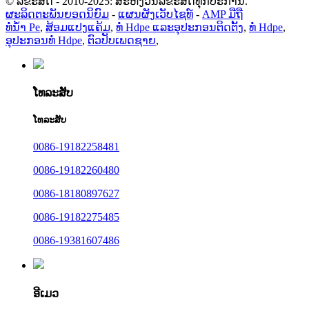
© ລິຂະສິດ - 2010-2025: ສະຫງວນລິຂະສິດທຸກປະການ.
ຜະລິດຕະພັນຍອດນິຍົມ
-
ແຜນຜັງເວັບໄຊທ໌
-
AMP ມືຖື
ທໍ່ນໍ້າ Pe
,
ສ້ອມແປງແຄ້ມ
,
ທໍ່ Hdpe ແລະອຸປະກອນຕິດຕັ້ງ
,
ທໍ່ Hdpe
,
ອຸປະກອນທໍ່ Hdpe
,
ຕົວປັບເພດຊາຍ
,
ໂທລະສັບ
ໂທລະສັບ
0086-19182258481
0086-19182260480
0086-18180897627
0086-19182275485
0086-19381607486
ອີເມວ