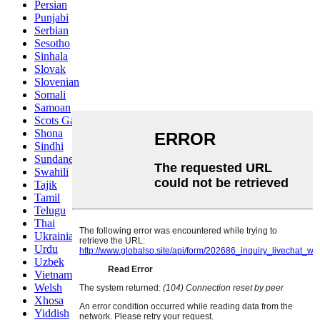
Persian
Punjabi
Serbian
Sesotho
Sinhala
Slovak
Slovenian
Somali
Samoan
Scots Gaelic
Shona
Sindhi
Sundanese
Swahili
Tajik
Tamil
Telugu
Thai
Ukrainian
Urdu
Uzbek
Vietnamese
Welsh
Xhosa
Yiddish