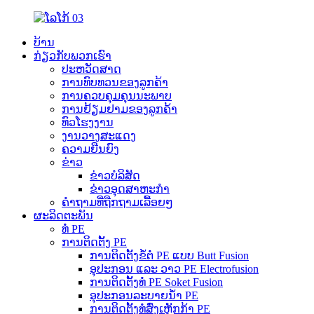
ບ້ານ
ກ່ຽວກັບພວກເຮົາ
ປະຫວັດສາດ
ການທົບທວນຂອງລູກຄ້າ
ການຄວບຄຸມຄຸນນະພາບ
ການຢ້ຽມຢາມຂອງລູກຄ້າ
ທົວໂຮງງານ
ງານວາງສະແດງ
ຄວາມຍືນຍົງ
ຂ່າວ
ຂ່າວບໍລິສັດ
ຂ່າວອຸດສາຫະກຳ
ຄຳຖາມທີ່ຖືກຖາມເລື້ອຍໆ
ຜະລິດຕະພັນ
ທໍ່ PE
ການຕິດຕັ້ງ PE
ການຕິດຕັ້ງຂໍ້ຕໍ່ PE ແບບ Butt Fusion
ອຸປະກອນ ແລະ ວາວ PE Electrofusion
ການຕິດຕັ້ງທໍ່ PE Soket Fusion
ອຸປະກອນລະບາຍນ້ຳ PE
ການຕິດຕັ້ງທໍ່ສົ່ງເຫຼັກກ້າ PE