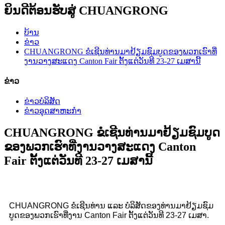
ຍິນດີຕ້ອນຮັບສູ່ CHUANGRONG
ບ້ານ
ຂ່າວ
CHUANGRONG ຂໍເຊີນທ່ານມາຢ້ຽມຊົມບູດຂອງພວກເຮົາທີ່
ງານວາງສະແດງ Canton Fair ຕັ້ງແຕ່ວັນທີ 23-27 ເມສານີ້
ຂ່າວ
ຂ່າວບໍລິສັດ
ຂ່າວອຸດສາຫະກຳ
CHUANGRONG ຂໍເຊີນທ່ານມາຢ້ຽມຊົມບູດ
ຂອງພວກເຮົາທີ່ງານວາງສະແດງ Canton
Fair ຕັ້ງແຕ່ວັນທີ 23-27 ເມສານີ້
CHUANGRONG ຂໍເຊີນທ່ານ ແລະ ບໍລິສັດຂອງທ່ານມາຢ້ຽມຊົມ
ບູດຂອງພວກເຮົາທີ່ງານ Canton Fair ຕັ້ງແຕ່ວັນທີ 23-27 ເມສາ.