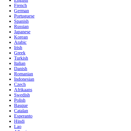
English
French
German
Portuguese
Spanish
Russian
Japanese
Korean
Arabic
Irish
Greek
Turkish
Italian
Danish
Romanian
Indonesian
Czech
Afrikaans
Swedish
Polish
Basque
Catalan
Esperanto
Hindi
Lao