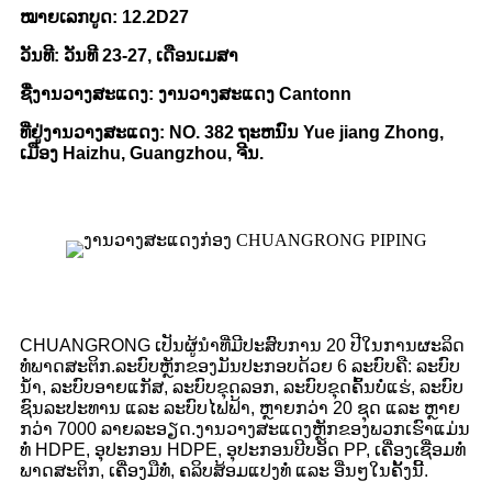
ໝາຍເລກບູດ: 12.2D27
ວັນທີ: ວັນທີ 23-27, ເດືອນເມສາ
ຊື່ງານວາງສະແດງ: ງານວາງສະແດງ Cantonn
ທີ່ຢູ່ງານວາງສະແດງ: NO. 382 ຖະຫນົນ Yue jiang Zhong,
ເມືອງ Haizhu, Guangzhou, ຈີນ.
CHUANGRONG ເປັນຜູ້ນໍາທີ່ມີປະສົບການ 20 ປີໃນການຜະລິດ
ທໍ່ພາດສະຕິກ.
ລະບົບຫຼັກຂອງມັນປະກອບດ້ວຍ 6 ລະບົບຄື: ລະບົບ
ນໍ້າ, ລະບົບອາຍແກັສ, ລະບົບຂຸດລອກ, ລະບົບຂຸດຄົ້ນບໍ່ແຮ່, ລະບົບ
ຊົນລະປະທານ ແລະ ລະບົບໄຟຟ້າ, ຫຼາຍກວ່າ 20 ຊຸດ ແລະ ຫຼາຍ
ກວ່າ 7000 ລາຍລະອຽດ.
ງານວາງສະແດງຫຼັກຂອງພວກເຮົາແມ່ນ
ທໍ່ HDPE, ອຸປະກອນ HDPE, ອຸປະກອນບີບອັດ PP, ເຄື່ອງເຊື່ອມທໍ່
ພາດສະຕິກ, ເຄື່ອງມືທໍ່, ຄລິບສ້ອມແປງທໍ່ ແລະ ອື່ນໆໃນຄັ້ງນີ້.