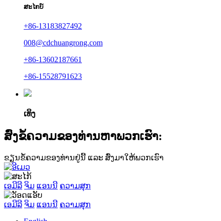
ສະໄກບ໌
+86-13183827492
008@cdchuangrong.com
+86-13602187661
+86-15528791623
ເທິງ
ສົ່ງຂໍ້ຄວາມຂອງທ່ານຫາພວກເຮົາ:
ຂຽນຂໍ້ຄວາມຂອງທ່ານຢູ່ນີ້ ແລະ ສົ່ງມາໃຫ້ພວກເຮົາ
ເອມີລີ
ຈິມ
ແອນນີ
ຄວາມສຸກ
ເອມີລີ
ຈິມ
ແອນນີ
ຄວາມສຸກ