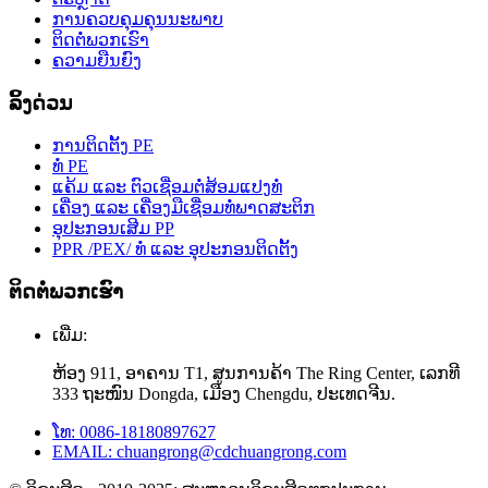
ການຄວບຄຸມຄຸນນະພາບ
ຕິດຕໍ່ພວກເຮົາ
ຄວາມຍືນຍົງ
ລິ້ງດ່ວນ
ການຕິດຕັ້ງ PE
ທໍ່ PE
ແຄ້ມ ແລະ ຕົວເຊື່ອມຕໍ່ສ້ອມແປງທໍ່
ເຄື່ອງ ແລະ ເຄື່ອງມືເຊື່ອມທໍ່ພາດສະຕິກ
ອຸປະກອນເສີມ PP
PPR /PEX/ ທໍ່ ແລະ ອຸປະກອນຕິດຕັ້ງ
ຕິດຕໍ່ພວກເຮົາ
ເພີ່ມ:
ຫ້ອງ 911, ອາຄານ T1, ສູນການຄ້າ The Ring Center, ເລກທີ
333 ຖະໜົນ Dongda, ເມືອງ Chengdu, ປະເທດຈີນ.
ໂທ: 0086-18180897627
EMAIL: chuangrong@cdchuangrong.com