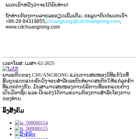
ພວກເຮົາຫວັງວ່າຈະໄດ້ພົບທ່ານ!
ຖ້າທ່ານຕ້ອງການລາຍລະອຽດເພີ່ມເຕີມ, ກະລຸນາຕິດຕໍ່ພວກເຮົາ
+86-28-84319855,
chuangrong@cdchuangrong.com
,
www.cdchuangrong.com
ເວລາໂພສ: ເມສາ-02-2025
ພາລະກິດຂອງ CHUANGRONG ແມ່ນການສະໜອງວິທີແກ້ໄຂທີ່
ສົມບູນແບບແບບຄົບວົງຈອນສຳລັບລະບົບທໍ່ພາດສະຕິກໃຫ້ແກ່ລູກຄ້າ
ທີ່ແຕກຕ່າງກັນ. ມັນສາມາດສະໜອງການບໍລິການທີ່ອອກແບບຢ່າງ
ເປັນມືອາຊີບ ແລະ ປັບແຕ່ງໄດ້ຕາມຄວາມຕ້ອງການສຳລັບໂຄງການ
ຂອງທ່ານ.
ລິ້ງສັງຄົມ